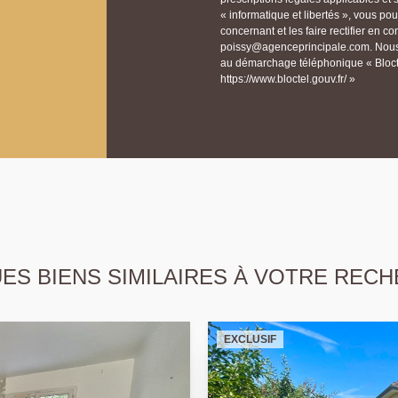
« informatique et libertés », vous p
concernant et les faire rectifier e
poissy@agenceprincipale.com. Nous v
au démarchage téléphonique « Bloctel
https://www.bloctel.gouv.fr/ »
S BIENS SIMILAIRES À VOTRE RECH
EXCLUSIF