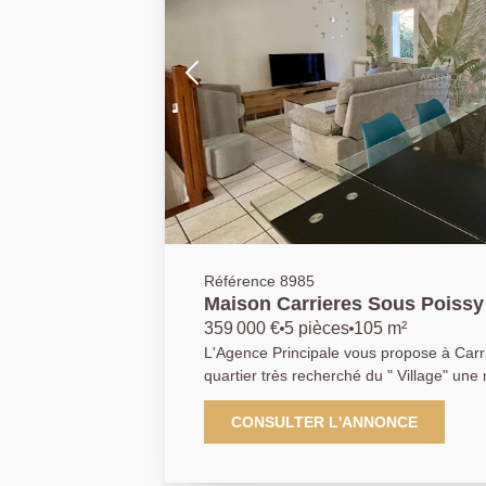
Référence 8985
Maison Carrieres Sous Poissy 
359 000 €
5 pièces
105 m²
L'Agence Principale vous propose à Carri
quartier très recherché du " Village" une
offrant une entrée, une cuisine ouverte 
donnant accès au jardin, quatre chambr
CONSULTER L'ANNONCE
salles de bains ainsi que deux WC séparés. Un box attenant
rangements vient également compléter ce bien