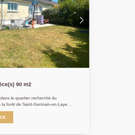
èce(s) 90 m2
dans le quartier recherché du
 la forêt de Saint-Germain-en-Laye.
es en bus et à 25 minutes à pied de la
e
NCE
Elle se compose de la façon suivante avec
uisine aménagée, équipée, ouverte sur