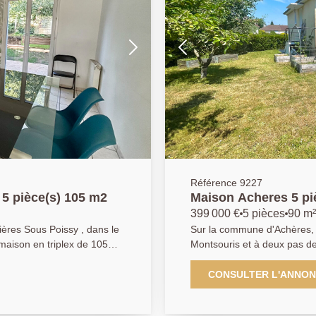
Référence 9227
5 pièce(s) 105 m2
Maison Acheres 5 pi
399 000 €
5 pièces
90 m²
ères Sous Poissy , dans le
Sur la commune d'Achères, 
 maison en triplex de 105m²,
Montsouris et à deux pas de
sur un séjour lumineux
Cette maison est à 10 minut
es avec rangements, deux
gare RER/SNCF d'Achères. Une maison de type T5 de 90m² édifié
CONSULTER L'ANNO
 avec
sur un terrain de 410 m²'. 
. AGENCE
au rez-de-chaussée : une c