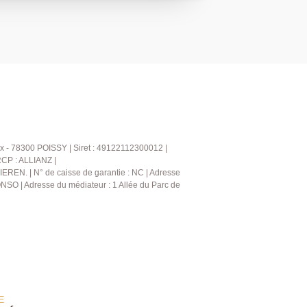
accès au jardin, trois chambres et une
'étage, une spacieuse suite parentale
coin bureau et une salle d'eau. Le
 grand garage, un WC, une buanderie, un
uvrir sans tarder !
6.69.69 (collaborateur salarié C.H).
x - 78300 POISSY | Siret : 49122112300012 |
RCP : ALLIANZ |
IEREN. | N° de caisse de garantie : NC | Adresse
NSO | Adresse du médiateur : 1 Allée du Parc de
E