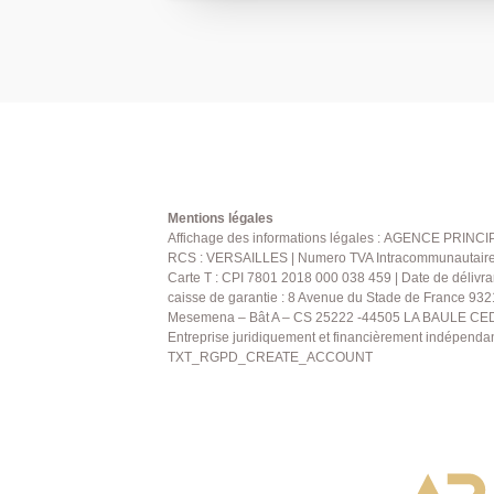
PRINCIPALE: 01.30.06.69.69 (collaborate
Mentions légales
Affichage des informations légales : AGENCE PRINCIP
RCS : VERSAILLES | Numero TVA Intracommunautaire : 
Carte T : CPI 7801 2018 000 038 459 | Date de délivra
caisse de garantie : 8 Avenue du Stade de France 932
Mesemena – Bât A – CS 25222 -44505 LA BAULE CEDE
Entreprise juridiquement et financièrement indépenda
TXT_RGPD_CREATE_ACCOUNT