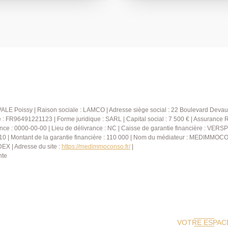
ur salarié Y.B)
un séjour lumineux donnant 
salle de bains avec WC . À l
avec un espace dressing, un 
sous-sol total comprend un
bureau/salle de jeux ainsi qu'une cave. À déco
AGENCE PRINCIPALE: 01.30.0
ALE Poissy | Raison sociale : LAMCO | Adresse siège social : 22 Boulevard Devau
FR96491221123 | Forme juridique : SARL | Capital social : 7 500 € | Assurance 
nce : 0000-00-00 | Lieu de délivrance : NC | Caisse de garantie financière : VERSP
10 | Montant de la garantie financière : 110 000 | Nom du médiateur : MEDIMMOCO
X | Adresse du site :
https://medimmoconso.fr/
|
nte
VOTRE ESPAC