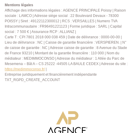
et un WC séparé. Au sous-sol vous trouverez une
Mentions légales
pièce de stockage ainsi qu'un espace chaufferie. Une
Affichage des informations légales : AGENCE PRINCIPALE Poissy | Raison
sociale : LAMCO | Adresse siège social : 22 Boulevard Devaux - 78300
belle opportunité à découvrir sans tarder. AGENCE
POISSY | Siret : 49122112300012 | RCS : VERSAILLES | Numero TVA
PRINCIPALE: 01.30.06.69.69 (Collaborateur salarié
Intracommunautaire : FR96491221123 | Forme juridique : SARL | Capital
Y.B.)
social : 7 500 € | Assurance RCP : ALLIANZ |
Carte T : CPI 7801 2018 000 038 459 | Date de délivrance : 0000-00-00 |
Lieu de délivrance : NC | Caisse de garantie financière : VERSPIEREN. | N°
de caisse de garantie : NC | Adresse caisse de garantie : 8 Avenue du Stade
de France 93210 | Montant de la garantie financière : 110 000 | Nom du
médiateur : MEDIMMOCONSO | Adresse du médiateur : 1 Allée du Parc de
Mesemena – Bât A – CS 25222 -44505 LA BAULE CEDEX | Adresse du site :
https://medimmoconso.fr/
|
Entreprise juridiquement et financièrement indépendante
TXT_RGPD_CREATE_ACCOUNT