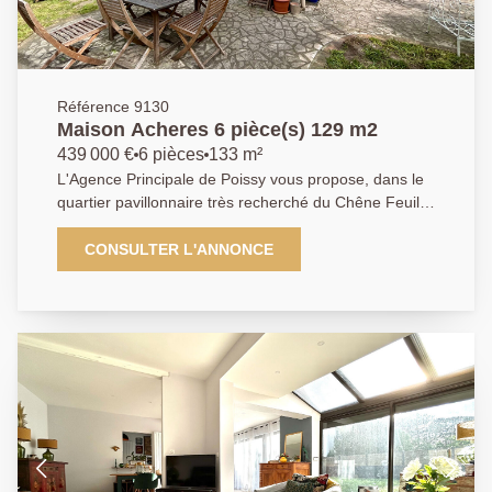
Référence 9130
Maison Acheres 6 pièce(s) 129 m2
439 000 €
6 pièces
133 m²
L'Agence Principale de Poissy vous propose, dans le
quartier pavillonnaire très recherché du Chêne Feuillu
à Achères, une agréable maison familiale implantée
sur un terrain de 448 m², bénéficiant d'un
CONSULTER L'ANNONCE
environnement calme et verdoyant, à proximité
immédiate de la forêt de Saint-Germain-en-Laye, des
écoles, des crèches, des commerces et d'un arrêt de
bus desservant les gares d'Achères Villes et de Saint-
Germain-en-Laye. Cette maison est composée d'une
entrée avec placards, d'un spacieux double séjour
donnant sur une terrasse et un jardin exposés sud-
ouest, d'une grande cuisine ouverte aménagée et
équipée, d'une suite parentale avec salle d'eau, ainsi
que des toilettes indépendantes. À l'étage, le palier