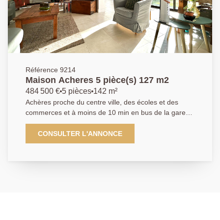
avec rangements dessert trois chambres, une salle de
bains et des WC séparés. Un garage double attenant
permettant de stationner deux véhicules vient
compléter les prestations de cette maison. AGENCE
PRINCIPALE : 01.30.06.69.69 (collaborateur salarié
F.B.)
Référence 9214
Maison Acheres 5 pièce(s) 127 m2
484 500 €
5 pièces
142 m²
Achères proche du centre ville, des écoles et des
commerces et à moins de 10 min en bus de la gare
d'Achères ville (RER A et SNCF). L'agence Principale
vous propose cette maison familiale de 127m²
CONSULTER L'ANNONCE
habitable et 142m² au sol sur un terrain de 317m².
Elle se compose au rez-de-chaussée d'une entrée,
d'un séjour baigné de lumière avec des grandes baies
vitrées donnant un direct accès au jardin, une cuisine
américaine, d'un bureau, d'une salle de douche avec
toilettes, un espace buanderie ainsi qu'un garde
manger. A l'étage, un palier dessert 3 chambres dont
une donnant accès à une terrasse, une salle de bains