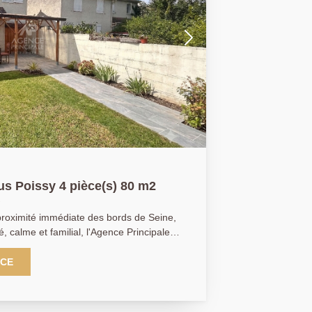
us Poissy 4 pièce(s) 80 m2
proximité immédiate des bords de Seine,
, calme et familial, l'Agence Principale
aison aux nombreux atouts. Au rez-
 belle pièce de vie ouvrant sur
NCE
xposés sud-est, offrant une vue dégagée
ndépendante ainsi qu'un WC séparé