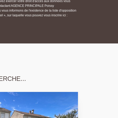
ouvez exercer votre droit d'accès aux données vous
n contactant AGENCE PRINCIPALE Poissy
ous informons de l'existence de la liste d'opposition
 », sur laquelle vous pouvez vous inscrire ici :
ERCHE...