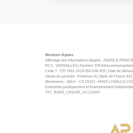
desservant 2 chambres dont une offrant
dressing sur mesure, salle de bain/douc
accolé à la maison. En ce qui concerne l
jardin, un espace terrasse et un espace stationnement. AGENCE
PRINCIPALE : 01.30.06.69.69 (agent c
enregistré au RSAC 994808632)
Mentions légales
Affichage des informations légales : AGENCE PRINCIP
RCS : VERSAILLES | Numero TVA Intracommunautaire : 
Carte T : CPI 7801 2018 000 038 459 | Date de délivra
caisse de garantie : 8 Avenue du Stade de France 932
Mesemena – Bât A – CS 25222 -44505 LA BAULE CEDE
Entreprise juridiquement et financièrement indépenda
TXT_RGPD_CREATE_ACCOUNT