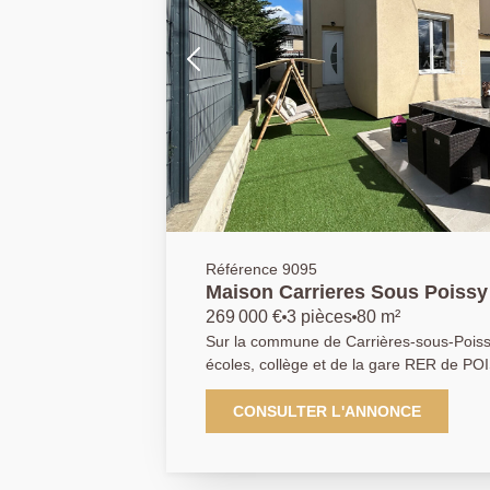
Référence 9095
Maison Carrieres Sous Poissy 
269 000 €
3 pièces
80 m²
Sur la commune de Carrières-sous-Pois
écoles, collège et de la gare RER de PO
la passerelle très prochainement) À deu
l'herbe ainsi que du parc Nelson Mande
CONSULTER L'ANNONCE
édifiée sur sous sol total, entièrement r
une pièce de vie spacieuse avec de belle
ouverte sur cuisine moderne avec ilot cent