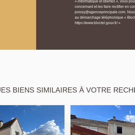
« informatique et libertés », vous p
concernant et les faire rectifier e
poissy@agenceprincipale.com. Nous v
au démarchage téléphonique « Bloctel
https://www.bloctel.gouv.fr/ »
S BIENS SIMILAIRES À VOTRE RECH