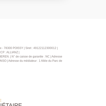
une salle de bains avec WC. Les combles
frent un espace supplémentaire pouvant
reau ou espace de rangement selon vos
oles et des commerces. Un arrêt de bus
s permet de rejoindre la gare de Poissy
minutes. Cette maison saura
nement privilégié, son potentiel et sa
: 01.30.06.69.69 (Julie GOUMAIN agent
x - 78300 POISSY | Siret : 49122112300012 |
941).
RCP : ALLIANZ |
IEREN. | N° de caisse de garantie : NC | Adresse
NSO | Adresse du médiateur : 1 Allée du Parc de
E
IÉTAIRE