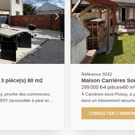
Référence 9242
3 pièce(s) 80 m2
Maison Carrières So
299 000 €
4 pièces
80 m²
sy, proche des commerces,
À Carrières-sous-Poissy, à 
ISSY (accessible à pied avec
dans un lotissement sécurisé
x pas du parc du Peuple de
vous propose cette agréable m
la, une ancienne maison
de-chaussée, vous découvrirez une
CONSULTER L'ANNO
énovée offrant une entrée,
une terrasse et un jardin e
s hauteurs sous plafond et
sur la Seine. Une cuisine i
ral, wc. A l'étage : palier
complètent ce niveau. À l'étage, un palier dessert trois chambres