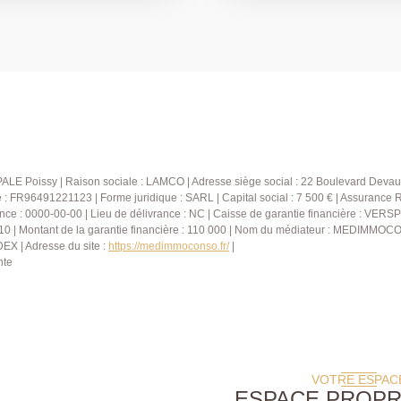
 un grand volume avec
avec rangements, ainsi qu'
he/wc. Un double garage
aménagés de 15m² au sol of
es extérieurs : un espace
servir de salle de jeux, bu
besoins. Un box privatif vient compléter ce bien. Vous apprécierez la
ommercial Floryan JACQUES
proximité immédiate des éc
situé à seulement 100 mètre
(RER A et ligne J du Transilien) en 10 
vous séduire par son environ
qualité de vie. N'hésitez pas à nous contacter pour organiser une
visite. AGENCE PRINCIPALE
ALE Poissy | Raison sociale : LAMCO | Adresse siège social : 22 Boulevard Devau
commercial RSAC 909399
FR96491221123 | Forme juridique : SARL | Capital social : 7 500 € | Assurance 
nce : 0000-00-00 | Lieu de délivrance : NC | Caisse de garantie financière : VERSP
10 | Montant de la garantie financière : 110 000 | Nom du médiateur : MEDIMMOCO
X | Adresse du site :
https://medimmoconso.fr/
|
nte
VOTRE ESPAC
ESPACE PROPR