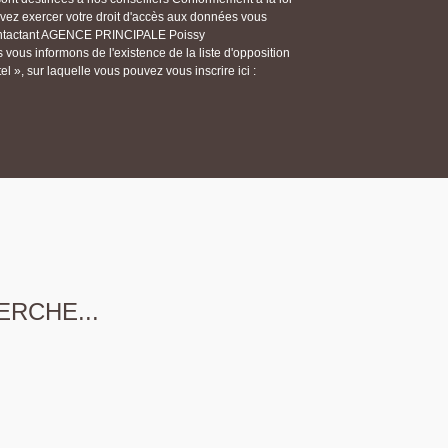
ouvez exercer votre droit d'accès aux données vous
n contactant AGENCE PRINCIPALE Poissy
ous informons de l'existence de la liste d'opposition
 », sur laquelle vous pouvez vous inscrire ici :
ERCHE...