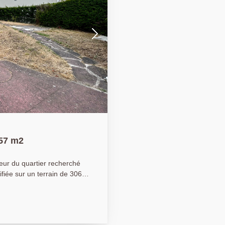
.57 m2
eur du quartier recherché
fiée sur un terrain de 306
, des écoles et de la forêt
R A / Ligne L). Édifiée
pose, au rez-de-chaussée