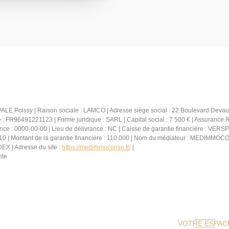
r, d'une cuisine
 deux chambres avec
éparés. Le sous-sol
hambres, un espace
PALE :
.)
ALE Poissy | Raison sociale : LAMCO | Adresse siège social : 22 Boulevard Devau
FR96491221123 | Forme juridique : SARL | Capital social : 7 500 € | Assurance 
nce : 0000-00-00 | Lieu de délivrance : NC | Caisse de garantie financière : VERSP
10 | Montant de la garantie financière : 110 000 | Nom du médiateur : MEDIMMOCO
X | Adresse du site :
https://medimmoconso.fr/
|
nte
VOTRE ESPAC