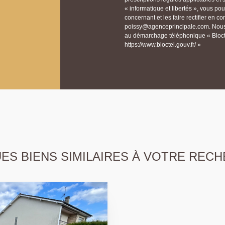
« informatique et libertés », vous p
concernant et les faire rectifier e
poissy@agenceprincipale.com. Nous v
au démarchage téléphonique « Bloctel
https://www.bloctel.gouv.fr/ »
S BIENS SIMILAIRES À VOTRE RECH