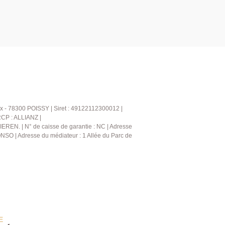
x - 78300 POISSY | Siret : 49122112300012 |
RCP : ALLIANZ |
IEREN. | N° de caisse de garantie : NC | Adresse
NSO | Adresse du médiateur : 1 Allée du Parc de
E