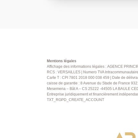
surélevé, d'une entrée, d'un double séjou
indépendante aménagée et équipée, de
placards, d'une salle de bains ainsi que de WC s
comprend deux pièces aménagées en c
buanderie ainsi qu'un garage. Possibilité de stationner trois véhicules
sur la parcelle. Les combles non aménagés, offrent un beau
potentiel d'aménagement selon vos besoins. AGENCE PRINCI
01.30.06.69.69 (collaborateur salarié F.B
Mentions légales
Affichage des informations légales : AGENCE PRINCIP
RCS : VERSAILLES | Numero TVA Intracommunautaire : 
Carte T : CPI 7801 2018 000 038 459 | Date de délivra
caisse de garantie : 8 Avenue du Stade de France 932
Mesemena – Bât A – CS 25222 -44505 LA BAULE CEDE
Entreprise juridiquement et financièrement indépenda
TXT_RGPD_CREATE_ACCOUNT