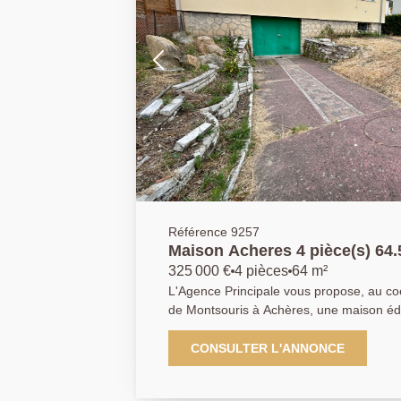
Référence 9257
Maison Acheres 4 pièce(s) 64
325 000 €
4 pièces
64 m²
L'Agence Principale vous propose, au co
de Montsouris à Achères, une maison édi
m², à proximité immédiate des commerces
de Saint-Germain-en-Laye. A 10 minutes à pied du centre-ville et 8
CONSULTER L'ANNONCE
minutes en bus de la gare d'Achères Ville (RE
sur un sous-sol total, la maison se com