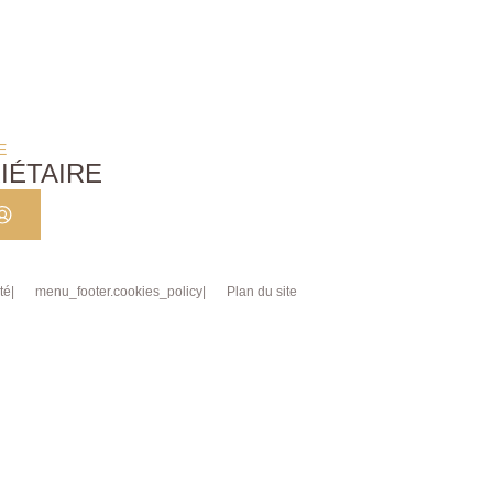
E
IÉTAIRE
té
menu_footer.cookies_policy
Plan du site