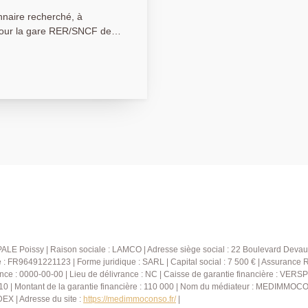
 pour la gare RER/SNCF de
Maison de type T7 édifiée
prestations. Elle se
ez-de-chaussée : une entrée
t équipée, un séjour/salle à
u jardin exposé Sud et sans
séparés. À l'étage : quatre
pace salle de bains et une
nregistré au RSAC sous le
ALE Poissy | Raison sociale : LAMCO | Adresse siège social : 22 Boulevard Devau
FR96491221123 | Forme juridique : SARL | Capital social : 7 500 € | Assurance 
nce : 0000-00-00 | Lieu de délivrance : NC | Caisse de garantie financière : VERSP
10 | Montant de la garantie financière : 110 000 | Nom du médiateur : MEDIMMOCO
X | Adresse du site :
https://medimmoconso.fr/
|