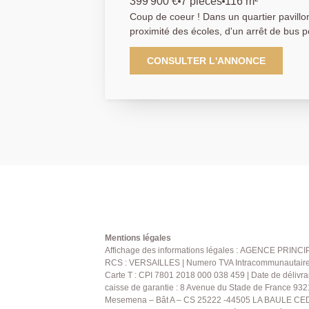
399 900 €
7 pièces
116 m²
Coup de coeur ! Dans un quartier pavillonnaire recherché, à
proximité des écoles, d'un arrêt de bus
Poissy et du Parc du Peuple de l'Herbe, 
sur un terrain de 273m² offrant de très belles 
CONSULTER L'ANNONCE
compose de la façon suivante avec au r
avec rangements, une cuisine entièremen
manger donnant accès à la terrasse et a
vis-à-vis, une buanderie et des toilettes 
chambres dont une passante avec son es
salle d'eau avec WC. Garage attenant avec possibilité de stationner
un véhicule. Rare sur le marché ! AGENCE PRINCIPALE:
01.30.06.69.69 (Agent commercial J.L e
n° 949 769 426)
Mentions légales
Affichage des informations légales : AGENCE PRINCIP
RCS : VERSAILLES | Numero TVA Intracommunautaire : 
Carte T : CPI 7801 2018 000 038 459 | Date de délivra
caisse de garantie : 8 Avenue du Stade de France 932
Mesemena – Bât A – CS 25222 -44505 LA BAULE CEDE