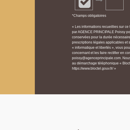
*Champs obligatoires
« Les informations recueillies sur ce
par AGENCE PRINCIPALE Poissy pour 
conservées pour la durée nécessaire à
prescriptions légales applicables et
« informatique et libertés », vous p
concernant et les faire rectifier e
poissy@agenceprincipale.com. Nous v
au démarchage téléphonique « Bloctel
https://www.bloctel.gouv.fr/ »