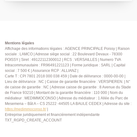
offrant une vue dégagée sur la Seine. Une cuisine
indépendante ainsi qu'un WC séparé complètent ce
niveau. À l'étage, un palier dessert trois chambres
avec rangements, ainsi qu'une salle de bains avec
WC. Les combles aménagés de 15m² au sol offrent
un espace supplémentaire pouvant servir de salle de
jeux, bureau ou espace de rangement selon vos
Mentions légales
besoins. Un box privatif vient compléter ce bien. Vous
Affichage des informations légales : AGENCE PRINCIPALE Poissy | Raison
sociale : LAMCO | Adresse siège social : 22 Boulevard Devaux - 78300
apprécierez la proximité immédiate des écoles et des
POISSY | Siret : 49122112300012 | RCS : VERSAILLES | Numero TVA
commerces. Un arrêt de bus situé à seulement 100
Intracommunautaire : FR96491221123 | Forme juridique : SARL | Capital
mètres permet de rejoindre la gare de Poissy (RER A
social : 7 500 € | Assurance RCP : ALLIANZ |
et ligne J du Transilien) en 10 minutes. Cette maison
Carte T : CPI 7801 2018 000 038 459 | Date de délivrance : 0000-00-00 |
saura vous séduire par son environnement privilégié,
Lieu de délivrance : NC | Caisse de garantie financière : VERSPIEREN. | N°
son potentiel et sa qualité de vie. N'hésitez pas à nous
de caisse de garantie : NC | Adresse caisse de garantie : 8 Avenue du Stade
de France 93210 | Montant de la garantie financière : 110 000 | Nom du
contacter pour organiser une visite. AGENCE
médiateur : MEDIMMOCONSO | Adresse du médiateur : 1 Allée du Parc de
PRINCIPALE: 01.30.06.69.69 (Julie GOUMAIN agent
Mesemena – Bât A – CS 25222 -44505 LA BAULE CEDEX | Adresse du site :
commercial RSAC 909399941).
https://medimmoconso.fr/
|
Entreprise juridiquement et financièrement indépendante
TXT_RGPD_CREATE_ACCOUNT