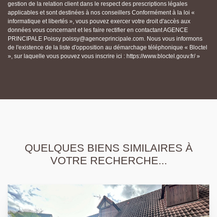
gestion de la relation client dans le respect des prescriptions légales
applicables et sont destinées à nos conseillers Conformément à la loi «
informatique et libertés », vous pouvez exercer votre droit d'accès aux
données vous concernant et les faire rectifier en contactant AGENCE
PRINCIPALE Poissy poissy@agenceprincipale.com. Nous vous informons
de l'existence de la liste d'opposition au démarchage téléphonique « Bloctel
», sur laquelle vous pouvez vous inscrire ici : https://www.bloctel.gouv.fr/ »
QUELQUES BIENS SIMILAIRES À
VOTRE RECHERCHE...