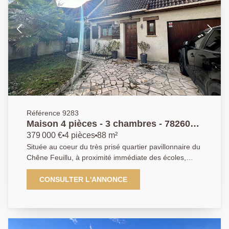
Référence 9283
Maison 4 pièces - 3 chambres - 78260
Achères
379 000 €
4 pièces
88 m²
Située au coeur du très prisé quartier pavillonnaire du
Chêne Feuillu, à proximité immédiate des écoles,
commerces et d'un arrêt de bus desservant la gare
RER/SNCF d'Achères, l'Agence Principale de Poissy
CONSULTER L'ANNONCE
vous présente en exclusivité cette agréable maison
d'environ 93 m² au sol, édifiée sur un terrain de 308
m². Elle se compose, au rez-de-chaussée, d'une
entrée, d'un vaste séjour/salle à manger lumineux,