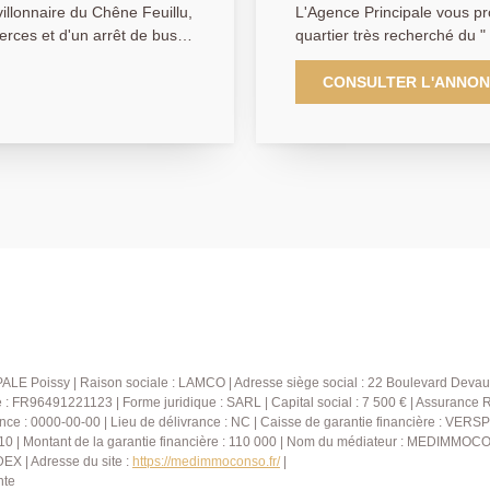
villonnaire du Chêne Feuillu,
L'Agence Principale vous pr
rces et d'un arrêt de bus
quartier très recherché du "
 l'Agence Principale de
offrant une entrée, une cuis
e agréable maison d'environ
donnant accès au jardin, q
CONSULTER L'ANNO
pose, au
salles de bains ainsi que deux WC séparé
e séjour/salle à manger
rangements vient également com
e et équipée, ainsi que
PRINCIPALE: 01.30.06.69.69 
ALE Poissy | Raison sociale : LAMCO | Adresse siège social : 22 Boulevard Devau
FR96491221123 | Forme juridique : SARL | Capital social : 7 500 € | Assurance 
nce : 0000-00-00 | Lieu de délivrance : NC | Caisse de garantie financière : VERSP
10 | Montant de la garantie financière : 110 000 | Nom du médiateur : MEDIMMOCO
X | Adresse du site :
https://medimmoconso.fr/
|
nte