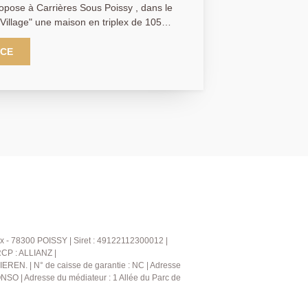
opose à Carrières Sous Poissy , dans le
 Village" une maison en triplex de 105m²,
ine ouverte sur un séjour lumineux
uatre chambres avec rangements, deux
NCE
s. Un box attenant avec
pléter ce bien. AGENCE
(collaborateur salarié Y.B)
x - 78300 POISSY | Siret : 49122112300012 |
RCP : ALLIANZ |
IEREN. | N° de caisse de garantie : NC | Adresse
NSO | Adresse du médiateur : 1 Allée du Parc de