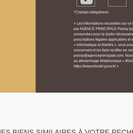
*Champs obligatoires
« Les informations recueillies sur ce
par AGENCE PRINCIPALE Poissy pour 
conservées pour la durée nécessaire à
prescriptions légales applicables et
« informatique et libertés », vous p
concernant et les faire rectifier e
poissy@agenceprincipale.com. Nous v
au démarchage téléphonique « Bloctel
https://www.bloctel.gouv.fr/ »
S BIENS SIMILAIRES À VOTRE RECH