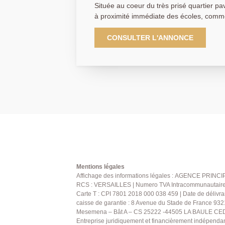
Située au coeur du très prisé quartier pa
à proximité immédiate des écoles, comme
desservant la gare RER/SNCF d'Achères,
Poissy vous présente en exclusivité cett
CONSULTER L'ANNONCE
93 m² au sol, édifiée sur un terrain de 308 m². Elle se com
rez-de-chaussée, d'une entrée, d'un vast
lumineux, d'une cuisine ouverte aménagé
d'un WC. À l'étage, vous découvrirez trois grandes chambres, une
salle de bains et un WC indépendant. Un garage attenant complète
ce bien. A visiter sans tarder ! AGENCE PRINCIPALE: 01.30.06.69.69
(collaborateur salarié D.H)
Mentions légales
Affichage des informations légales : AGENCE PRINCIP
RCS : VERSAILLES | Numero TVA Intracommunautaire : 
Carte T : CPI 7801 2018 000 038 459 | Date de délivra
caisse de garantie : 8 Avenue du Stade de France 932
Mesemena – Bât A – CS 25222 -44505 LA BAULE CEDE
Entreprise juridiquement et financièrement indépenda