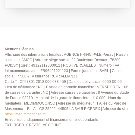
d'environ 93 m² au sol, édifiée sur un terrain de 308
m². Elle se compose, au rez-de-chaussée, d'une
entrée, d'un vaste séjour/salle à manger lumineux,
d'une cuisine ouverte aménagée et équipée, ainsi que
d'un WC. À l'étage, vous découvrirez trois grandes
chambres, une salle de bains et un WC indépendant.
Un garage attenant complète ce bien. A visiter sans
tarder ! AGENCE PRINCIPALE: 01.30.06.69.69
Mentions légales
(collaborateur salarié D.H)
Affichage des informations légales : AGENCE PRINCIPALE Poissy | Raison
sociale : LAMCO | Adresse siège social : 22 Boulevard Devaux - 78300
POISSY | Siret : 49122112300012 | RCS : VERSAILLES | Numero TVA
Intracommunautaire : FR96491221123 | Forme juridique : SARL | Capital
social : 7 500 € | Assurance RCP : ALLIANZ |
Carte T : CPI 7801 2018 000 038 459 | Date de délivrance : 0000-00-00 |
Lieu de délivrance : NC | Caisse de garantie financière : VERSPIEREN. | N°
de caisse de garantie : NC | Adresse caisse de garantie : 8 Avenue du Stade
de France 93210 | Montant de la garantie financière : 110 000 | Nom du
médiateur : MEDIMMOCONSO | Adresse du médiateur : 1 Allée du Parc de
Mesemena – Bât A – CS 25222 -44505 LA BAULE CEDEX | Adresse du site :
https://medimmoconso.fr/
|
Entreprise juridiquement et financièrement indépendante
TXT_RGPD_CREATE_ACCOUNT