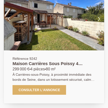
Référence 9242
Maison Carrières Sous Poissy 4
pièce(s) 80 m2
299 000 €
4 pièces
80 m²
À Carrières-sous-Poissy, à proximité immédiate des
bords de Seine, dans un lotissement sécurisé, calme
et familial, l'Agence Principale vous propose cette
agréable maison aux nombreux atouts. Au rez-de-
CONSULTER L'ANNONCE
chaussée, vous découvrirez une belle pièce de vie
ouvrant sur une terrasse et un jardin exposés sud-est,
offrant une vue dégagée sur la Seine. Une cuisine