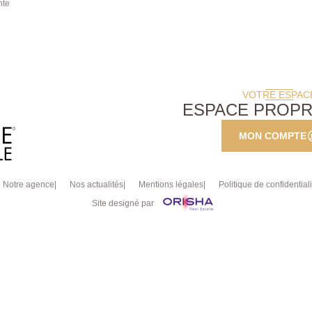
nte
tranquillité aux portes de la
Futur arrêt du Tram 13 à
ivilégié. Un bien
VOTRE ESPAC
mercial RAC
ESPACE PROPR
MON COMPTE
Notre agence
Nos actualités
Mentions légales
Politique de confidentiali
Site designé par