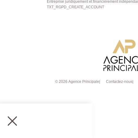
Entreprise juridiquement et financièrement indépenda
verdoyant et préservé, véritable écrin de 
TXT_RGPD_CREATE_ACCOUNT
forêt. Commerces, écoles et transports sont accessibles à pied. Gare
et centre-ville à seulement 15 minutes. 
proximité. Une maison rare sur le secteur, alliant prestations
modernes, volumes généreux et cadre de vie pr
coup de coeur à découvrir rapidement. AGENCE PRINCIPALE:
01.30.06.69.69 (Julie GOUMAIN agent com
909399941).
© 2026 Agence Principale
Contactez-nous