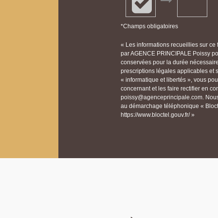
*Champs obligatoires
« Les informations recueillies sur ce
par AGENCE PRINCIPALE Poissy pour 
conservées pour la durée nécessaire à
prescriptions légales applicables et
« informatique et libertés », vous p
concernant et les faire rectifier e
poissy@agenceprincipale.com. Nous v
au démarchage téléphonique « Bloctel
https://www.bloctel.gouv.fr/ »