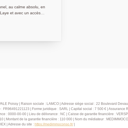
nel, au calme absolu, en
-Laye et avec un accès
ante maison familiale
de nature, de lumière et de
ne luminosité omniprésente
emporaine, entièrement
ace convivial et chaleureux.
a
ille : deux belles chambres,
 WC indépendant ainsi
ouche à l'italienne et son
ionnel qu'élégant. Les
e d'exploiter environ 30
hambres additionnelles,
é
 la maison avec de multiples
ALE Poissy | Raison sociale : LAMCO | Adresse siège social : 22 Boulevard Devau
ma, chambre d'amis, espace
FR96491221123 | Forme juridique : SARL | Capital social : 7 500 € | Assurance 
nce : 0000-00-00 | Lieu de délivrance : NC | Caisse de garantie financière : VERSP
alle de douche avec toilette
10 | Montant de la garantie financière : 110 000 | Nom du médiateur : MEDIMMOCO
semble parfaitement
X | Adresse du site :
https://medimmoconso.fr/
|