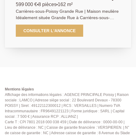
599 000 €
8 pièces
162 m²
Carrières-sous-Poissy Grande Rue | Maison meulière
Idéalement située Grande Rue à Carrières-sous-
Poissy, à proximité immédiate des commerces, des
écoles et des transports, cette superbe maison
CONSULTER L'ANNONCE
meulière rénovée de 162 m², édifiée sur trois niveaux,
séduira par son cachet, ses volumes généreux et son
environnement calme. Au rez-de-chaussée, elle offre
une entrée, un triple séjour traversant ouvrant sur
deux balcons, une cuisine semi-ouverte aménagée,
ainsi que des toilettes séparées. Le premier étage se
compose de deux grandes chambres de plus de 13
m², dont une avec dressing, d'une salle de bains avec
douche, et de toilettes séparées. Le deuxième étage
Mentions légales
accueille deux grandes chambres supplémentaires,
Affichage des informations légales : AGENCE PRINCIPALE Poissy | Raison
sociale : LAMCO | Adresse siège social : 22 Boulevard Devaux - 78300
ainsi qu'une salle d'eau. La maison dispose d'un
POISSY | Siret : 49122112300012 | RCS : VERSAILLES | Numero TVA
sous-sol total, comprenant une buanderie, une
Intracommunautaire : FR96491221123 | Forme juridique : SARL | Capital
chaufferie et une cinquième chambre ou bureau de
social : 7 500 € | Assurance RCP : ALLIANZ |
18 m², bénéficiant d'une baie vitrée donnant accès à
Carte T : CPI 7801 2018 000 038 459 | Date de délivrance : 0000-00-00 |
une agréable terrasse exposée plein Sud. Un accès
Lieu de délivrance : NC | Caisse de garantie financière : VERSPIEREN. | N°
indépendant par l'extérieur mène à une petite
de caisse de garantie : NC | Adresse caisse de garantie : 8 Avenue du Stade