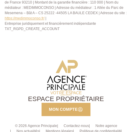
de France 93210 | Montant de la garantie financière : 110 000 | Nom du
dépendance de 8 m², composée d'une pièce avec
médiateur : MEDIMMOCONSO | Adresse du médiateur : 1 Allée du Parc de
salle d'eau, idéale pour un espace indépendant, un
Mesemena – Bât A – CS 25222 -44505 LA BAULE CEDEX | Adresse du site :
bureau ou un rendement locatif. Édifiée sur un terrain
https://medimmoconso.fr/
|
de 912 m², sans vis-à-vis et au calme, la propriété
Entreprise juridiquement et financièrement indépendante
dispose d'un garage permettant de stationner un
TXT_RGPD_CREATE_ACCOUNT
véhicule, avec la possibilité de garer plusieurs voitures
dans le jardin. Chauffage individuel au gaz. Une
maison de caractère alliant cachet de l'ancien,
rénovation de qualité et volumes familiaux, à
découvrir sans tarder. AGENCE PRINCIPALE:
01.30.06.69.69 (agent commercial Julie GOUMAIN
enregistrée au RSAC sous le numéro 909 399 941)
VOTRE ESPACE
ESPACE PROPRIÉTAIRE
MON COMPTE
© 2026 Agence Principale
Contactez-nous
Notre agence
Nos actualités
Mentions légales
Politique de confidentialité