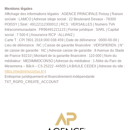
769 426)
Mentions légales
Affichage des informations légales : AGENCE PRINCIPALE Poissy | Raison
sociale : LAMCO | Adresse siège social : 22 Boulevard Devaux - 78300
POISSY | Siret : 49122112300012 | RCS : VERSAILLES | Numero TVA
Intracommunautaire : FR96491221123 | Forme juridique : SARL | Capital
social : 7 500 € | Assurance RCP : ALLIANZ |
Carte T : CPI 7801 2018 000 038 459 | Date de délivrance : 0000-00-00 |
Lieu de délivrance : NC | Caisse de garantie financière : VERSPIEREN. | N°
de caisse de garantie : NC | Adresse caisse de garantie : 8 Avenue du Stade
de France 93210 | Montant de la garantie financière : 110 000 | Nom du
médiateur : MEDIMMOCONSO | Adresse du médiateur : 1 Allée du Parc de
Mesemena – Bât A – CS 25222 -44505 LA BAULE CEDEX | Adresse du site :
https://medimmoconso.fr/
|
Entreprise juridiquement et financièrement indépendante
TXT_RGPD_CREATE_ACCOUNT