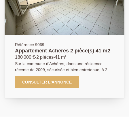
Référence 9069
Appartement Acheres 2 pièce(s) 41 m2
180 000 €
2 pièces
41 m²
Sur la commune d'Achères, dans une résidence
récente de 2009, sécurisée et bien entretenue, à 2
min à pieds de la gare RER, L'AGENCE PRINCIPALE
vous propose cet appartement de type T2 de 41m². Il
CONSULTER L'ANNONCE
se compose de la façon suivante avec : une entrée,
une cuisine équipée, un séjour donnant accès à la
terrasse et au jardin de 75m², une chambre, une salle
de bains et wc séparé. Une place de parking en sous-
sol complète ce bien. A découvrir sans plus attendre !
AGENCE PRINCIPALE: 01.30.06.69.69 (Agent
commercial J.L enregistré au RSAC sous le n° 949