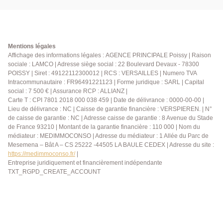
Mentions légales
Affichage des informations légales : AGENCE PRINCIPALE Poissy | Raison
sociale : LAMCO | Adresse siège social : 22 Boulevard Devaux - 78300
POISSY | Siret : 49122112300012 | RCS : VERSAILLES | Numero TVA
Intracommunautaire : FR96491221123 | Forme juridique : SARL | Capital
social : 7 500 € | Assurance RCP : ALLIANZ |
Carte T : CPI 7801 2018 000 038 459 | Date de délivrance : 0000-00-00 |
Lieu de délivrance : NC | Caisse de garantie financière : VERSPIEREN. | N°
de caisse de garantie : NC | Adresse caisse de garantie : 8 Avenue du Stade
de France 93210 | Montant de la garantie financière : 110 000 | Nom du
médiateur : MEDIMMOCONSO | Adresse du médiateur : 1 Allée du Parc de
Mesemena – Bât A – CS 25222 -44505 LA BAULE CEDEX | Adresse du site :
https://medimmoconso.fr/
|
Entreprise juridiquement et financièrement indépendante
TXT_RGPD_CREATE_ACCOUNT