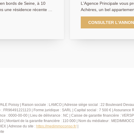
en bords de Seine, à 10
L'Agence Principale vous pr
ans une résidence récente de
Achères, un bel appartement
ose ce beau 2 pièces de
sécurisée, à proximité des
 un séjour, une cuisine
pied de la gare d'Achères Ville (RER A
CONSULTER L'ANNO
 et wc. Place de
avec ascenseur, cet appart
séjour donnant sur un balc
le 31/02/2023. AGENCE
ouverte, aménagée et équi
ur salarié D.H.)
d'une salle de bains ainsi que de WC sé
en sous-sol complète ce bien. AGENCE PRINCIPA
01.30.06.69.69 (collaborateu
ALE Poissy | Raison sociale : LAMCO | Adresse siège social : 22 Boulevard Devau
FR96491221123 | Forme juridique : SARL | Capital social : 7 500 € | Assurance 
nce : 0000-00-00 | Lieu de délivrance : NC | Caisse de garantie financière : VERSP
10 | Montant de la garantie financière : 110 000 | Nom du médiateur : MEDIMMOCO
X | Adresse du site :
https://medimmoconso.fr/
|
nte