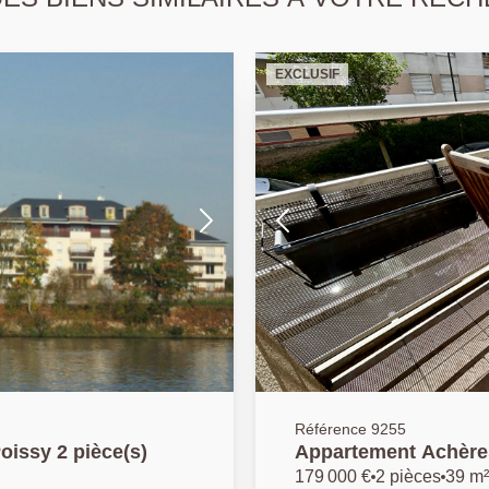
EXCLUSIF
Référence 9255
oissy 2 pièce(s)
Appartement Achères
179 000 €
2 pièces
39 m²