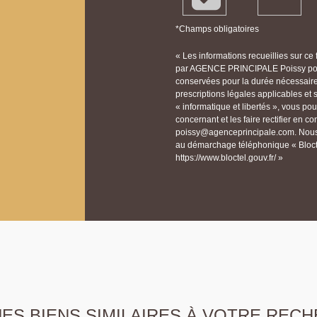
*Champs obligatoires
« Les informations recueillies sur ce
par AGENCE PRINCIPALE Poissy pour 
conservées pour la durée nécessaire à
prescriptions légales applicables et
« informatique et libertés », vous p
concernant et les faire rectifier e
poissy@agenceprincipale.com. Nous v
au démarchage téléphonique « Bloctel
https://www.bloctel.gouv.fr/ »
S BIENS SIMILAIRES À VOTRE RECH