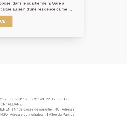
opose, dans le quartier de la Gare à
 situé au sein d'une résidence calme et
 commerces et à seulement 4 minutes à
 / Ligne L). Situé au 1er étage
NCE
ement se compose d'une entrée, d'un
on exposé Sud-Ouest, d'une cuisine
pée, d'une chambre avec rangements,
parés. Une place de parking
LE :
r salarié F.B.)
x - 78300 POISSY | Siret : 49122112300012 |
RCP : ALLIANZ |
IEREN. | N° de caisse de garantie : NC | Adresse
NSO | Adresse du médiateur : 1 Allée du Parc de