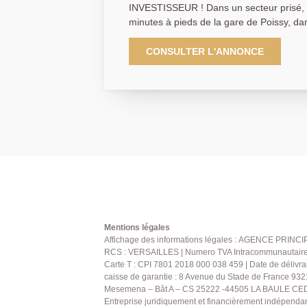
INVESTISSEUR ! Dans un secteur prisé, 
minutes à pieds de la gare de Poissy, d
standing, L'agence Principale vous prop
38m2 vendu loué comprenant une entrée,
CONSULTER L'ANNONCE
ouverte et une chambre avec une salle de bains
parking au sous-sol. Vendu loué 778€ par mois charges comprises
(dont 180€ de charges). Bail de 3 ans signé 
PRINCIPALE: 01.30.06.69.69 (collaborate
Mentions légales
Affichage des informations légales : AGENCE PRINCIP
RCS : VERSAILLES | Numero TVA Intracommunautaire : 
Carte T : CPI 7801 2018 000 038 459 | Date de délivra
caisse de garantie : 8 Avenue du Stade de France 932
Mesemena – Bât A – CS 25222 -44505 LA BAULE CEDE
Entreprise juridiquement et financièrement indépenda