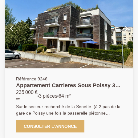
Référence 9246
Appartement Carrieres Sous Poissy 3
pièce(s)
235 000 €
3 pièces
64 m²
**
Sur le secteur recherché de la Senette. (à 2 pas de la
gare de Poissy une fois la passerelle piétonne
terminée). Collé au parc du peuple de l'herbe et à 10
minutes de la gare de Poissy , proches des
CONSULTER L'ANNONCE
commerces et des écoles; dans une copropriété