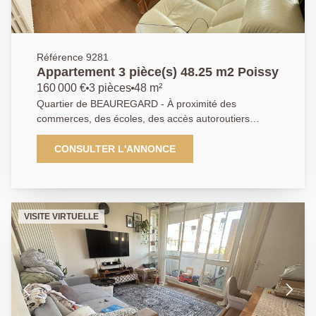
Référence 9281
Appartement 3 pièce(s) 48.25 m2 Poissy
160 000 €
3 pièces
48 m²
Quartier de BEAUREGARD - À proximité des
commerces, des écoles, des accès autoroutiers
A13/A14 et d'un arrêt de bus pour le centre-ville et la
gare RER/SNCF de Poissy. L'agence Principale vous
CONSULTER L'ANNONCE
propose ce bel appartement de type 3 pièces de 48m²
comprenant : une entrée, une cuisine équipée et
aménagée , deux chambres, un séjour, une salle de
bains et toilettes séparées. Une cave complète ce
VISITE VIRTUELLE
bien. Parking libre réservé aux résidents. A visiter
sans attendre ! AGENCE PRINCIPALE:
01.30.06.69.69 (collaborateur salarié C.H).