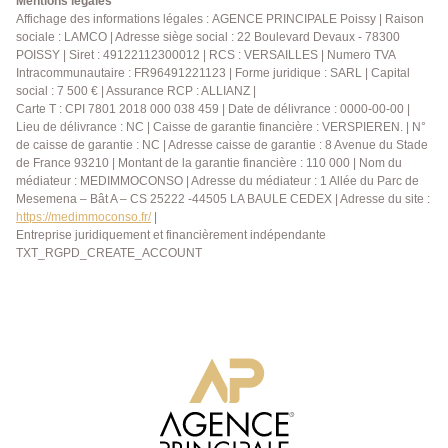
Mentions légales
(agent commercial Julie GOUMAIN enregistrée au
Affichage des informations légales : AGENCE PRINCIPALE Poissy | Raison
sociale : LAMCO | Adresse siège social : 22 Boulevard Devaux - 78300
RSAC sous le numéro 909 399 941)
POISSY | Siret : 49122112300012 | RCS : VERSAILLES | Numero TVA
Intracommunautaire : FR96491221123 | Forme juridique : SARL | Capital
social : 7 500 € | Assurance RCP : ALLIANZ |
Carte T : CPI 7801 2018 000 038 459 | Date de délivrance : 0000-00-00 |
Lieu de délivrance : NC | Caisse de garantie financière : VERSPIEREN. | N°
de caisse de garantie : NC | Adresse caisse de garantie : 8 Avenue du Stade
de France 93210 | Montant de la garantie financière : 110 000 | Nom du
médiateur : MEDIMMOCONSO | Adresse du médiateur : 1 Allée du Parc de
Mesemena – Bât A – CS 25222 -44505 LA BAULE CEDEX | Adresse du site :
https://medimmoconso.fr/
|
Entreprise juridiquement et financièrement indépendante
TXT_RGPD_CREATE_ACCOUNT