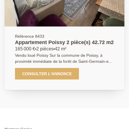
Référence 8433
Appartement Poissy 2 pièce(s) 42.72 m2
165 000 €
2 pièces
42 m²
Vendu loué Poissy Sur la commune de Poissy, à
proximité immédiate de la forêt de Saint-Germain-en-
Laye, dans un secteur calme tout en restant proche
du centre-ville, à 15 minutes à pied de la gare et à
CONSULTER L'ANNONCE
deux pas du futur arrêt du tramway T13, l'Agence
Principale vous propose cet appartement 2 pièces de
42 m² vendu loué, idéal pour un investissement
locatif. L'appartement offre une belle vue dégagée sur
Poissy et se compose d'une entrée, d'un séjour avec
loggia, d'une cuisine, d'une salle d'eau avec WC. Une
cave et une place de parking complètent ce bien. Un
bien offrant emplacement stratégique et rentabilité
immédiate. AGENCE PRINCIPALE: 01.30.06.69.69