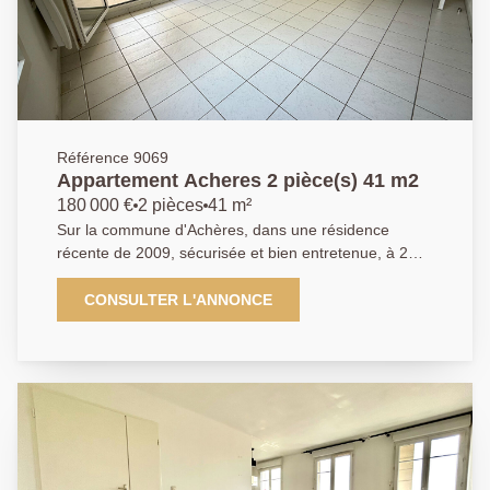
Référence 9069
Appartement Acheres 2 pièce(s) 41 m2
180 000 €
2 pièces
41 m²
Sur la commune d'Achères, dans une résidence
récente de 2009, sécurisée et bien entretenue, à 2
min à pieds de la gare RER, L'AGENCE PRINCIPALE
vous propose cet appartement de type T2 de 41m². Il
CONSULTER L'ANNONCE
se compose de la façon suivante avec : une entrée,
une cuisine équipée, un séjour donnant accès à la
terrasse et au jardin de 75m², une chambre, une salle
de bains et wc séparé. Une place de parking en sous-
sol complète ce bien. A découvrir sans plus attendre !
AGENCE PRINCIPALE: 01.30.06.69.69 (Agent
commercial J.L enregistré au RSAC sous le n° 949
769 426)