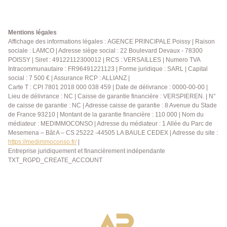
complète ce bien. Idéal premier achat ou
investissement. AGENCE PRINCIPALE:
01.30.06.69.69 (Collaborateur salarié Y.B)
Mentions légales
Affichage des informations légales : AGENCE PRINCIPALE Poissy | Raison
sociale : LAMCO | Adresse siège social : 22 Boulevard Devaux - 78300
POISSY | Siret : 49122112300012 | RCS : VERSAILLES | Numero TVA
Intracommunautaire : FR96491221123 | Forme juridique : SARL | Capital
social : 7 500 € | Assurance RCP : ALLIANZ |
Carte T : CPI 7801 2018 000 038 459 | Date de délivrance : 0000-00-00 |
Lieu de délivrance : NC | Caisse de garantie financière : VERSPIEREN. | N°
de caisse de garantie : NC | Adresse caisse de garantie : 8 Avenue du Stade
de France 93210 | Montant de la garantie financière : 110 000 | Nom du
médiateur : MEDIMMOCONSO | Adresse du médiateur : 1 Allée du Parc de
Mesemena – Bât A – CS 25222 -44505 LA BAULE CEDEX | Adresse du site :
https://medimmoconso.fr/
|
Entreprise juridiquement et financièrement indépendante
TXT_RGPD_CREATE_ACCOUNT