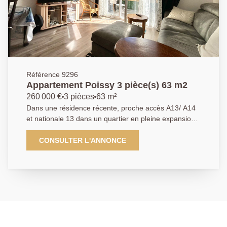
Référence 9296
Appartement Poissy 3 pièce(s) 63 m2
260 000 €
3 pièces
63 m²
Dans une résidence récente, proche accès A13/ A14
et nationale 13 dans un quartier en pleine expansion
avec commerces, transports et écoles. Superbe
appartement 3 pièces de 63m2, l'appartement se
CONSULTER L'ANNONCE
compose d'un séjour spacieux et lumineux avec accès
direct au balcon, une cuisine américaine, équipée et
aménagée, deux chambres avec accès au balcon,
une salle d'eau ainsi que des WC indépendants Une
place de parking en sous-sol sécurisé vient également
compléter ce bien. AGENCE PRINCIPALE:
01.30.06.69.69 (collaborateur salarié Y.B.)