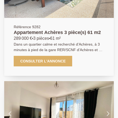
Référence 9282
Appartement Achères 3 pièce(s) 61 m2
289 000 €
3 pièces
61 m²
Dans un quartier calme et recherché d'Achères, à 3
minutes à pied de la gare RER/SCNF d'Achères et à
proximité immédiate des commerces, l'Agence
Principale vous propose ce bel Appartement de type
CONSULTER L'ANNONCE
T3 de 61m² situé en étage d'une résidence récente et
sécurisée. Il se compose d'une entrée, une cuisine
ouverte sur un séjour lumineux donnant accès à une
terrasse de 23.34m², deux chambres, une salle d'eau
et des WC séparés. 2 places de parking en sous-sol
complète ce bien. À découvrir sans tarder ! AGENCE
PRINCIPALE: 01.30.06.69.69 (collaborateur salarié
C.H).