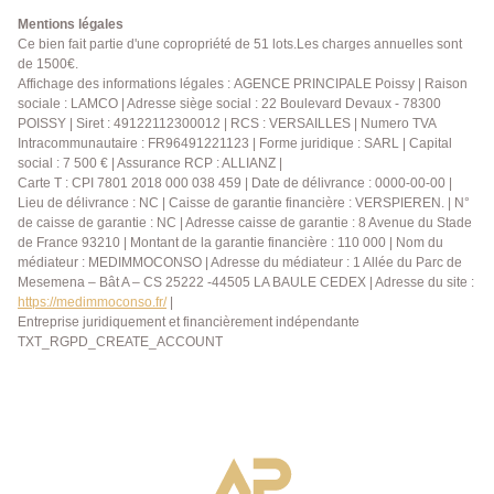
Mentions légales
Ce bien fait partie d'une copropriété de 51 lots.Les charges annuelles sont
de 1500€.
Affichage des informations légales : AGENCE PRINCIPALE Poissy | Raison
sociale : LAMCO | Adresse siège social : 22 Boulevard Devaux - 78300
POISSY | Siret : 49122112300012 | RCS : VERSAILLES | Numero TVA
Intracommunautaire : FR96491221123 | Forme juridique : SARL | Capital
social : 7 500 € | Assurance RCP : ALLIANZ |
Carte T : CPI 7801 2018 000 038 459 | Date de délivrance : 0000-00-00 |
Lieu de délivrance : NC | Caisse de garantie financière : VERSPIEREN. | N°
de caisse de garantie : NC | Adresse caisse de garantie : 8 Avenue du Stade
de France 93210 | Montant de la garantie financière : 110 000 | Nom du
médiateur : MEDIMMOCONSO | Adresse du médiateur : 1 Allée du Parc de
Mesemena – Bât A – CS 25222 -44505 LA BAULE CEDEX | Adresse du site :
https://medimmoconso.fr/
|
Entreprise juridiquement et financièrement indépendante
TXT_RGPD_CREATE_ACCOUNT