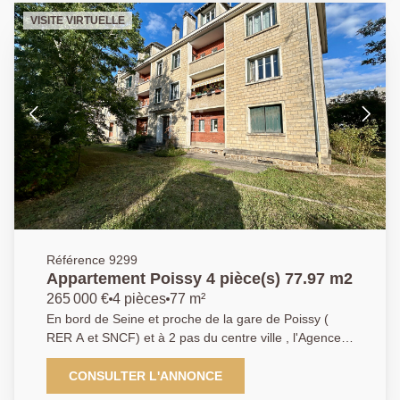
pied de la gare de Poissy (RER A / Ligne J). Ce bien
VISITE VIRTUELLE
se compose d'une agréable pièce de vie lumineuse
ouvrant sur un balcon exposé plein Sud, d'une cuisine
indépendante aménagée et équipée, de trois
chambres, d'une salle de bains, de WC séparés ainsi
que d'un placard de rangement. Une cave en sous-sol
complète ce bien. AGENCE PRINCIPALE :
01.30.06.69.69 (collaborateur salarié F.B.)
Référence 9299
Appartement Poissy 4 pièce(s) 77.97 m2
265 000 €
4 pièces
77 m²
En bord de Seine et proche de la gare de Poissy (
RER A et SNCF) et à 2 pas du centre ville , l'Agence
Principale de Poissy vous propose ce bel appartement
de 78m2 dans une copropriété de taille humaine et de
CONSULTER L'ANNONCE
caractère. Il se compose d'une entrée desservant un