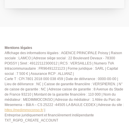
salon, une cuisine indépendante aménagée et
équipée donnant accès à une loggia vue sur la seine,
un dégagement avec rangements, 3 grandes
chambres (avec accès à un balcon), une salle de
bains, un WC indépendant. Deux caves et une place
de parking sécurisée sont également rattachés à ce
lot. Un bien à ne pas manquer ! (collaborateur salarié
J.A)
Mentions légales
Affichage des informations légales : AGENCE PRINCIPALE Poissy | Raison
sociale : LAMCO | Adresse siège social : 22 Boulevard Devaux - 78300
POISSY | Siret : 49122112300012 | RCS : VERSAILLES | Numero TVA
Intracommunautaire : FR96491221123 | Forme juridique : SARL | Capital
social : 7 500 € | Assurance RCP : ALLIANZ |
Carte T : CPI 7801 2018 000 038 459 | Date de délivrance : 0000-00-00 |
Lieu de délivrance : NC | Caisse de garantie financière : VERSPIEREN. | N°
de caisse de garantie : NC | Adresse caisse de garantie : 8 Avenue du Stade
de France 93210 | Montant de la garantie financière : 110 000 | Nom du
médiateur : MEDIMMOCONSO | Adresse du médiateur : 1 Allée du Parc de
Mesemena – Bât A – CS 25222 -44505 LA BAULE CEDEX | Adresse du site :
https://medimmoconso.fr/
|
Entreprise juridiquement et financièrement indépendante
TXT_RGPD_CREATE_ACCOUNT