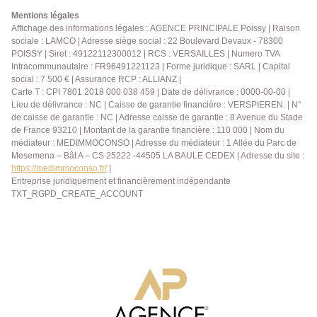
rangements, résidence entretenue et emplacement
Mentions légales
recherché à proximité de toutes les commodités. Une
Affichage des informations légales : AGENCE PRINCIPALE Poissy | Raison
sociale : LAMCO | Adresse siège social : 22 Boulevard Devaux - 78300
visite s'impose ! AGENCE PRINCIPALE:
POISSY | Siret : 49122112300012 | RCS : VERSAILLES | Numero TVA
01.30.06.69.69 (Agent commercial J.G enregistré au
Intracommunautaire : FR96491221123 | Forme juridique : SARL | Capital
RSAC sous le n° 909 399 941)
social : 7 500 € | Assurance RCP : ALLIANZ |
Carte T : CPI 7801 2018 000 038 459 | Date de délivrance : 0000-00-00 |
Lieu de délivrance : NC | Caisse de garantie financière : VERSPIEREN. | N°
de caisse de garantie : NC | Adresse caisse de garantie : 8 Avenue du Stade
de France 93210 | Montant de la garantie financière : 110 000 | Nom du
médiateur : MEDIMMOCONSO | Adresse du médiateur : 1 Allée du Parc de
Mesemena – Bât A – CS 25222 -44505 LA BAULE CEDEX | Adresse du site :
https://medimmoconso.fr/
|
Entreprise juridiquement et financièrement indépendante
TXT_RGPD_CREATE_ACCOUNT