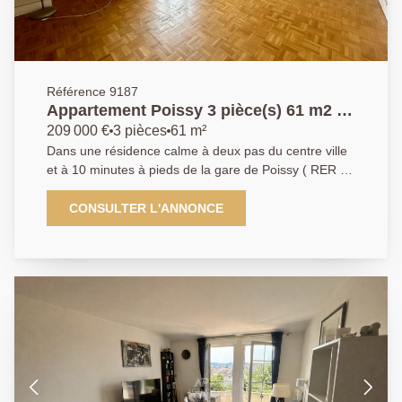
Référence 9187
Appartement Poissy 3 pièce(s) 61 m2 -
POISSY
209 000 €
3 pièces
61 m²
Dans une résidence calme à deux pas du centre ville
et à 10 minutes à pieds de la gare de Poissy ( RER A
SNCF ligne J) l'Agence Principale vous propose en
exclusivité un appartement au 3ème étage d'une
CONSULTER L'ANNONCE
copropriété recherchée. Le bien se compose d'une
pièce principale donnant sur un balcon, de 2
chambres au calme, une cuisine indépendante, une
salle de bain, toilettes séparés et de nombreux
rangements. Une cave et un box viennent compléter
ce bien. AGENCE PRINCIPALE: 01.30.06.69.69
(collaborateur salarié D.H)