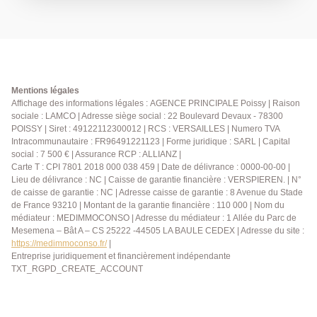
2 chambres avec rangements, une salle de bains et
un wc indépendant. Ce bien dispose de deux places
de parking au sous-sol AGENCE PRINCIPALE:
01.30.06.69.69 (collaborateur salarié D.H)
Mentions légales
Affichage des informations légales : AGENCE PRINCIPALE Poissy | Raison
sociale : LAMCO | Adresse siège social : 22 Boulevard Devaux - 78300
POISSY | Siret : 49122112300012 | RCS : VERSAILLES | Numero TVA
Intracommunautaire : FR96491221123 | Forme juridique : SARL | Capital
social : 7 500 € | Assurance RCP : ALLIANZ |
Carte T : CPI 7801 2018 000 038 459 | Date de délivrance : 0000-00-00 |
Lieu de délivrance : NC | Caisse de garantie financière : VERSPIEREN. | N°
de caisse de garantie : NC | Adresse caisse de garantie : 8 Avenue du Stade
de France 93210 | Montant de la garantie financière : 110 000 | Nom du
médiateur : MEDIMMOCONSO | Adresse du médiateur : 1 Allée du Parc de
Mesemena – Bât A – CS 25222 -44505 LA BAULE CEDEX | Adresse du site :
https://medimmoconso.fr/
|
Entreprise juridiquement et financièrement indépendante
TXT_RGPD_CREATE_ACCOUNT