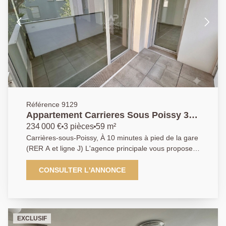
Référence 9129
Appartement Carrieres Sous Poissy 3
pièce(s) 59m2
234 000 €
3 pièces
59 m²
Carrières-sous-Poissy, À 10 minutes à pied de la gare
(RER A et ligne J) L'agence principale vous propose
ce bel Appartement 3 pièces de 59 m², situé au 1er
étage d'une copropriété récente de 2017. Il se
CONSULTER L'ANNONCE
compose d'une entrée avec placard, d'une agréable
pièce de vie lumineuse avec cuisine à aménager,
ouvrant sur une terrasse exposée sud-est. L'espace
nuit comprend deux chambres avec placards, dont
EXCLUSIF
l'une bénéficie également d'un accès direct à la