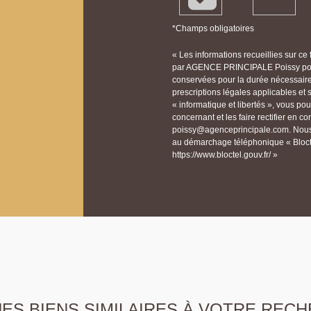
*Champs obligatoires
« Les informations recueillies sur ce
par AGENCE PRINCIPALE Poissy pour 
conservées pour la durée nécessaire à
prescriptions légales applicables et
« informatique et libertés », vous p
concernant et les faire rectifier e
poissy@agenceprincipale.com. Nous v
au démarchage téléphonique « Bloctel
https://www.bloctel.gouv.fr/ »
S BIENS SIMILAIRES À VOTRE RECH