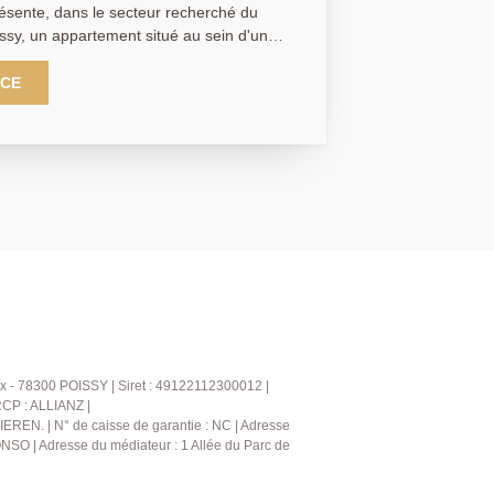
ésente, dans le secteur recherché du
issy, un appartement situé au sein d'une
te, calme et sécurisée, à seulement 15
R A / Ligne J). Situé en rez-de-
NCE
artement traversant se compose d'une
une cuisine ouverte aménagée et
our lumineux donnant accès à une
de deux chambres dont une ouvrant sur
 orientée ouest, d'une salle de bains,
égagement avec placard. Une cave
s-sol complètent ce bien. AGENCE
(Collaborateur salarié FB)
x - 78300 POISSY | Siret : 49122112300012 |
RCP : ALLIANZ |
IEREN. | N° de caisse de garantie : NC | Adresse
NSO | Adresse du médiateur : 1 Allée du Parc de