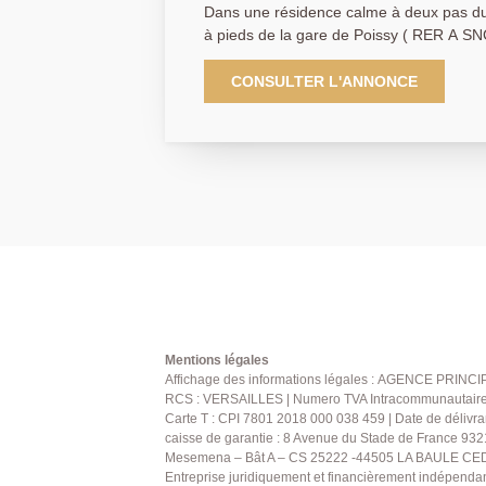
Dans une résidence calme à deux pas du 
à pieds de la gare de Poissy ( RER A SN
Principale vous propose en exclusivité 
étage d'une copropriété recherchée. Le
CONSULTER L'ANNONCE
pièce principale donnant sur un balcon,
une cuisine indépendante, une salle de ba
nombreux rangements. Une cave et un box viennent compléter ce
bien. AGENCE PRINCIPALE: 01.30.06.69.69 (collaborateur salarié
D.H)
Mentions légales
Affichage des informations légales : AGENCE PRINCIP
RCS : VERSAILLES | Numero TVA Intracommunautaire : 
Carte T : CPI 7801 2018 000 038 459 | Date de délivra
caisse de garantie : 8 Avenue du Stade de France 932
Mesemena – Bât A – CS 25222 -44505 LA BAULE CEDE
Entreprise juridiquement et financièrement indépenda