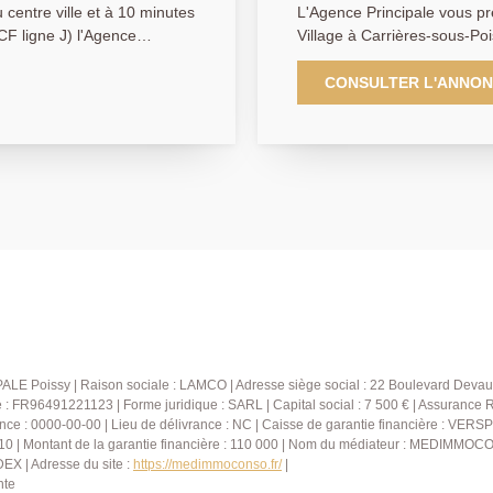
centre ville et à 10 minutes
L'Agence Principale vous pr
CF ligne J) l'Agence
Village à Carrières-sous-Po
un appartement au 3ème
petite copropriété verdoyan
 bien se compose d'une
min à pieds de la gare de Poissy (RE
CONSULTER L'ANNO
 de 2 chambres au calme,
chaussée surélevé, cet app
in, toilettes séparés et de
entrée avec rangements, d'
équipée, d'un spacieux séj
terrasse exposée sud-est, 
une seconde grande terrasse
de WC séparés ainsi que d'un d
et une place de parking en sou
PRINCIPALE 01 30 06 69 69 
ALE Poissy | Raison sociale : LAMCO | Adresse siège social : 22 Boulevard Devau
FR96491221123 | Forme juridique : SARL | Capital social : 7 500 € | Assurance 
nce : 0000-00-00 | Lieu de délivrance : NC | Caisse de garantie financière : VERSP
10 | Montant de la garantie financière : 110 000 | Nom du médiateur : MEDIMMOCO
X | Adresse du site :
https://medimmoconso.fr/
|
nte