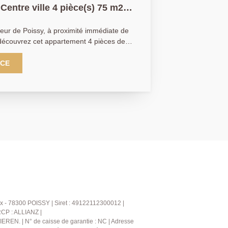
e 4 pièce(s) 75 m2
oeur de Poissy, à proximité immédiate de
vrez cet appartement 4 pièces de
ite copropriété à faibles charges.
'une entrée, d'une cuisine
NCE
haleureux avec cheminée, de trois
ainsi que de toilettes séparées. Deux
ux sont à prévoir,
ersonnalisation selon vos envies. Un
atique, idéal pour une famille ou un
é à ne pas manquer. AGENCE
9 (Julie GOUMAIN agent commercial
x - 78300 POISSY | Siret : 49122112300012 |
RCP : ALLIANZ |
IEREN. | N° de caisse de garantie : NC | Adresse