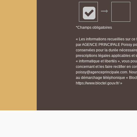
*Champs obligatoires
« Les informations recueillies sur ce
par AGENCE PRINCIPALE Poissy pour 
conservées pour la durée nécessaire à
prescriptions légales applicables et
« informatique et libertés », vous p
concernant et les faire rectifier e
poissy@agenceprincipale.com. Nous v
au démarchage téléphonique « Bloctel
https://www.bloctel.gouv.fr/ »