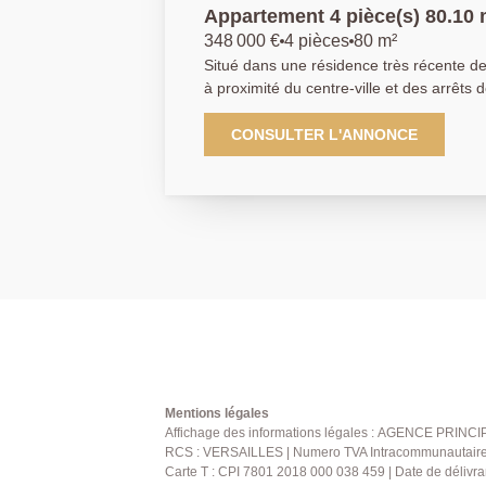
Appartement 4 pièce(s) 
348 000 €
4 pièces
80 m²
Situé dans une résidence très récente de
à proximité du centre-ville et des arrêts 
vous propose ce magnifique appartement 
superficie de 80,10 m². Il se compose d'
CONSULTER L'ANNONCE
séjour lumineux ouvrant sur une belle ter
exposée sud-ouest, d'une cuisine ouver
d'un dégagement, de trois chambres, d'u
d'une salle d'eau ainsi que de WC séparés. Une place de pa
double en sous-sol complète ce bien. AGENCE PRINCIPALE:
01.30.06.69.69 (collaborateur salarié D.
Mentions légales
Affichage des informations légales : AGENCE PRINCIP
RCS : VERSAILLES | Numero TVA Intracommunautaire : 
Carte T : CPI 7801 2018 000 038 459 | Date de délivra