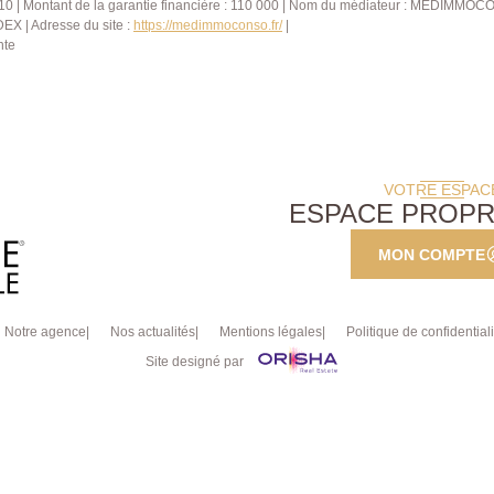
10 | Montant de la garantie financière : 110 000 | Nom du médiateur : MEDIMMOCO
X | Adresse du site :
https://medimmoconso.fr/
|
nte
VOTRE ESPAC
ESPACE PROPR
MON COMPTE
Notre agence
Nos actualités
Mentions légales
Politique de confidentiali
Site designé par