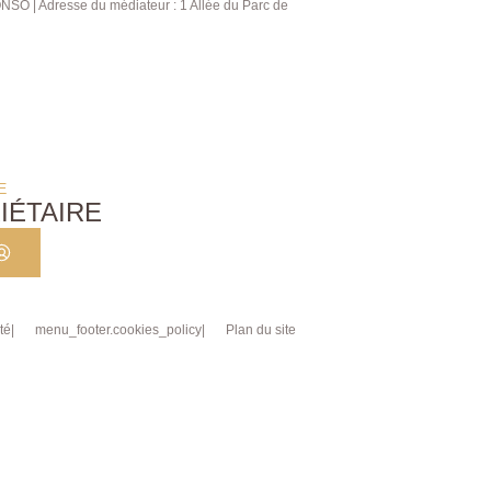
NSO | Adresse du médiateur : 1 Allée du Parc de
E
IÉTAIRE
té
menu_footer.cookies_policy
Plan du site