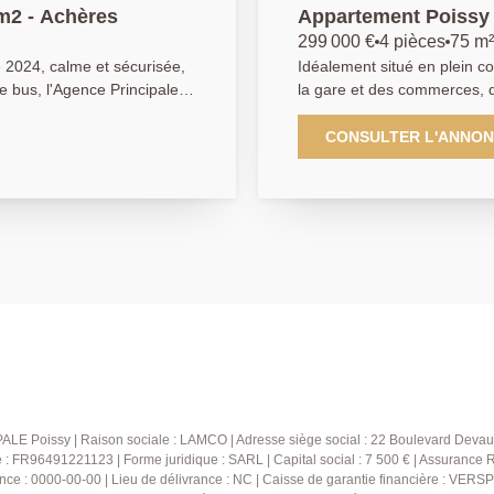
80.10 m2 - Achères
Appartement Poissy Centre vill
avec 2 parkings
299 000 €
4 pièces
75 m²
 2024, calme et sécurisée,
Idéalement situé en plein c
de bus, l'Agence Principale
la gare et des commerces, décou
familial de 4 pièces d'une
75 m² au 1er étage d'une pet
une grande entrée, d'un
L'appartement se compose d
CONSULTER L'ANNO
rasse avec jardinière
indépendante, d'un séjour c
te aménagée et équipée,
chambres, d'une salle de bain 
ne salle de bains avec WC,
places de parking complètent ce bien. Des trava
rking
offrant un fort potentiel de p
emplacement recherché et pr
H)
investissement. Une opportunit
PRINCIPALE: 01.30.06.69.6
RSAC 909399941.)
ALE Poissy | Raison sociale : LAMCO | Adresse siège social : 22 Boulevard Devau
FR96491221123 | Forme juridique : SARL | Capital social : 7 500 € | Assurance 
nce : 0000-00-00 | Lieu de délivrance : NC | Caisse de garantie financière : VERSP