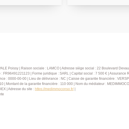
douches avec toilettes. Une
d'un spacieux séjour
parking libre sécurisée et 
ud-ouest, d'une cuisine
PRINCIPALE: 01.30.06.69.69 
deux chambres, d'une salle
B)
ALE Poissy | Raison sociale : LAMCO | Adresse siège social : 22 Boulevard Devau
FR96491221123 | Forme juridique : SARL | Capital social : 7 500 € | Assurance 
nce : 0000-00-00 | Lieu de délivrance : NC | Caisse de garantie financière : VERSP
10 | Montant de la garantie financière : 110 000 | Nom du médiateur : MEDIMMOCO
X | Adresse du site :
https://medimmoconso.fr/
|
nte