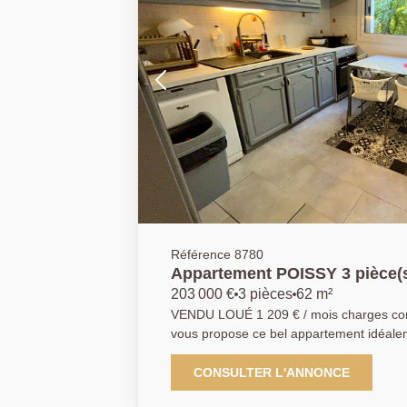
Référence 8780
Appartement POISSY 3 pi
203 000 €
3 pièces
62 m²
VENDU LOUÉ 1 209 € / mois charges comprises L'Agence
vous propose ce bel appartement idéalem
recherché de la Bruyère, au sein d'une 
et bien entretenue. Proximité immédiate 
CONSULTER L'ANNONCE
de Saint-Germain, ainsi que de la gare d