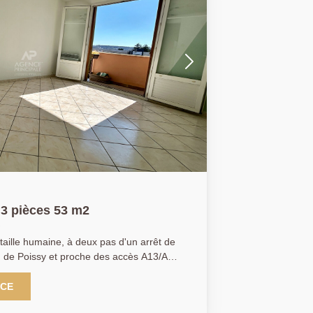
3 pièces 53 m2
taille humaine, à deux pas d'un arrêt de
de Poissy et proche des accès A13/A14,
mposé d'une entrée, une cuisine
te sur un séjour exposé sud-ouest et
NCE
eux chambres avec rangements, salle de