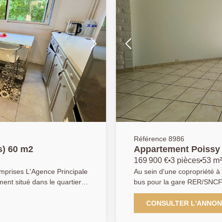
Référence 8986
èce(s) 60 m2
Appartement Poissy 
169 900 €
3 pièces
53 m²
 Principale
Au sein d'une copropriété à 
ent situé dans le quartier
bus pour la gare RER/SNCF 
résidence calme, sécurisée
un appartement en étage co
des commodités, de la forêt
aménagée et équipée, ouver
CONSULTER L'ANNO
e Poissy accessible à pied
donnant accès au balcon, d