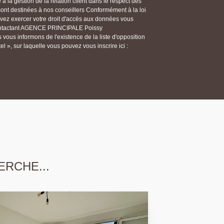
 la gestion de la relation client dans le respect des
 sont destinées à nos conseillers Conformément à la loi
ouvez exercer votre droit d'accès aux données vous
n contactant AGENCE PRINCIPALE Poissy
ous informons de l'existence de la liste d'opposition
 », sur laquelle vous pouvez vous inscrire ici :
ERCHE...