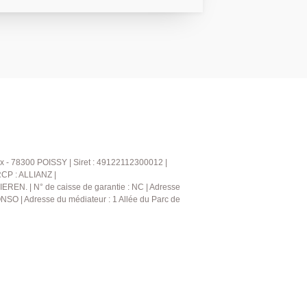
 cave complète ce bien. Une place de
réservée aux résidents. AGENCE
(collaborateur salarié J.A.)
x - 78300 POISSY | Siret : 49122112300012 |
RCP : ALLIANZ |
IEREN. | N° de caisse de garantie : NC | Adresse
NSO | Adresse du médiateur : 1 Allée du Parc de