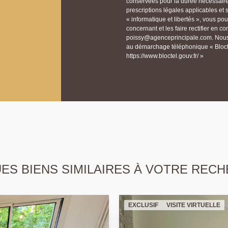
conservées pour la durée nécessaire à
prescriptions légales applicables et
« informatique et libertés », vous p
concernant et les faire rectifier e
poissy@agenceprincipale.com. Nous v
au démarchage téléphonique « Bloctel
https://www.bloctel.gouv.fr/ »
S BIENS SIMILAIRES À VOTRE RECH
EXCLUSIF
VISITE VIRTUELLE