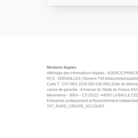
en 15 minutes. Situé au 2? étage avec ascenseur, l'appartement se
compose d'une entrée avec rangements, 
lumineux ouvrant sur un balcon exposé s
indépendante aménagée et équipée, de 
de bains et de WC séparés. Une cave et une place de parking
extérieure complètent ce bien. AGENCE PRINCIPALE
01.30.06.69.69 ( Collaborateur salarié F
Mentions légales
Affichage des informations légales : AGENCE PRINCIP
RCS : VERSAILLES | Numero TVA Intracommunautaire : 
Carte T : CPI 7801 2018 000 038 459 | Date de délivra
caisse de garantie : 8 Avenue du Stade de France 932
Mesemena – Bât A – CS 25222 -44505 LA BAULE CEDE
Entreprise juridiquement et financièrement indépenda
TXT_RGPD_CREATE_ACCOUNT