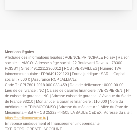
de caractère, il offre un cadre de vie chaleureux,
élégant et pratique, à deux pas des commerces, lieux
de vie et transports (RER A, Sncf ligne J). Description
du bien : Pièce de vie lumineuse au cachet préservé
Cuisine moderne entièrement équipée Chambre
confortable et au calme avec son dressing Salle d'eau
contemporaine et toilettes séparés Véritable atout
rare : une belle terrasse intimiste, à l'abri des regards,
Mentions légales
idéale pour profiter de moments de détente en
Affichage des informations légales : AGENCE PRINCIPALE Poissy | Raison
sociale : LAMCO | Adresse siège social : 22 Boulevard Devaux - 78300
extérieur Les plus : Emplacement exceptionnel
POISSY | Siret : 49122112300012 | RCS : VERSAILLES | Numero TVA
Alliance réussie entre ancien et moderne Terrasse
Intracommunautaire : FR96491221123 | Forme juridique : SARL | Capital
privative Petite copropriété agréable Possibilité de
social : 7 500 € | Assurance RCP : ALLIANZ |
faire une deuxième chambre. Que vous soyez à la
Carte T : CPI 7801 2018 000 038 459 | Date de délivrance : 0000-00-00 |
recherche d'un premier achat, d'un pied-à-terre ou
Lieu de délivrance : NC | Caisse de garantie financière : VERSPIEREN. | N°
d'un investissement de qualité, cet appartement saura
de caisse de garantie : NC | Adresse caisse de garantie : 8 Avenue du Stade
de France 93210 | Montant de la garantie financière : 110 000 | Nom du
vous séduire dès la première visite. Contactez nous
médiateur : MEDIMMOCONSO | Adresse du médiateur : 1 Allée du Parc de
pour organiser une visite ! AGENCE PRINCIPALE:
Mesemena – Bât A – CS 25222 -44505 LA BAULE CEDEX | Adresse du site :
01.30.06.69.69 (Julie GOUMAIN agent commercial
https://medimmoconso.fr/
|
RAC 909399941.)
Entreprise juridiquement et financièrement indépendante
TXT_RGPD_CREATE_ACCOUNT