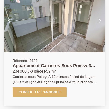
Référence 9129
Appartement Carrieres Sous Poissy 3
pièce(s) 59m2
234 000 €
3 pièces
59 m²
Carrières-sous-Poissy, À 10 minutes à pied de la gare
(RER A et ligne J) L'agence principale vous propose
ce bel Appartement 3 pièces de 59 m², situé au 1er
étage d'une copropriété récente de 2017. Il se
CONSULTER L'ANNONCE
compose d'une entrée avec placard, d'une agréable
pièce de vie lumineuse avec cuisine à aménager,
ouvrant sur une terrasse exposée sud-est. L'espace