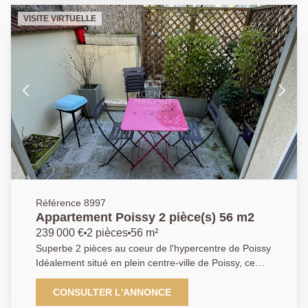
nuit comprend deux chambres avec placards, dont
VISITE VIRTUELLE
l'une bénéficie également d'un accès direct à la
terrasse. Une spacieuse salle de bain ainsi que des
toilettes séparées viennent compléter ce bien. Vous
disposerez également d'une place de parking en
sous-sol sécurisé, équipée d'une prise électrique et
accessible directement par ascenseur. A visiter sans
attendre ! AGENCE PRINCIPALE: 01.30.06.69.69
(agent commercial Julie GOUMAIN enregistrée au
RSAC sous le numéro 909 399 941)
Référence 8997
Appartement Poissy 2 pièce(s) 56 m2
239 000 €
2 pièces
56 m²
Superbe 2 pièces au coeur de l'hypercentre de Poissy
Idéalement situé en plein centre-ville de Poissy, ce
magnifique 2 pièces traversant (possible deux
chambres) allie à la perfection le charme de l'ancien
CONSULTER L'ANNONCE
et le confort de la modernité. Niché dans un immeuble