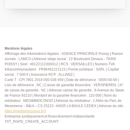
appartement de 55.96m2 avec ascenseur offrant une
entrée, un séjour lumineux avec balcon sans vis-à-vis,
2 chambres avec rangements, une salle de bains et
un wc indépendant. Ce bien dispose de deux places
de parking au sous-sol AGENCE PRINCIPALE:
01.30.06.69.69 (collaborateur salarié D.H)
Mentions légales
Affichage des informations légales : AGENCE PRINCIPALE Poissy | Raison
sociale : LAMCO | Adresse siège social : 22 Boulevard Devaux - 78300
POISSY | Siret : 49122112300012 | RCS : VERSAILLES | Numero TVA
Intracommunautaire : FR96491221123 | Forme juridique : SARL | Capital
social : 7 500 € | Assurance RCP : ALLIANZ |
Carte T : CPI 7801 2018 000 038 459 | Date de délivrance : 0000-00-00 |
Lieu de délivrance : NC | Caisse de garantie financière : VERSPIEREN. | N°
de caisse de garantie : NC | Adresse caisse de garantie : 8 Avenue du Stade
de France 93210 | Montant de la garantie financière : 110 000 | Nom du
médiateur : MEDIMMOCONSO | Adresse du médiateur : 1 Allée du Parc de
Mesemena – Bât A – CS 25222 -44505 LA BAULE CEDEX | Adresse du site :
https://medimmoconso.fr/
|
Entreprise juridiquement et financièrement indépendante
TXT_RGPD_CREATE_ACCOUNT