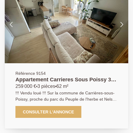
Référence 9154
Appartement Carrieres Sous Poissy 3
pièce(s) 62 m2
259 000 €
3 pièces
62 m²
!!! Vendu loué !!! Sur la commune de Carrières-sous-
Poissy, proche du parc du Peuple de l'herbe et Nelson
Mandela, de la gare de Poissy RER , des écoles,
commerces, transports. Dans une copropriété récente
CONSULTER L'ANNONCE
sécurisée, verdoyante au calme et avec piscine
commune, L'Agence Principale vous propose un très
beau duplex au 2ème étage comprenant entrée,