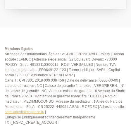
une cuisine aménagée et entièrement équipée
ouverte sur un séjour lumineux donnant accès à un
balcon, deux chambres, une salle de bains, et toilettes
séparés. Une place de parking privative en sous-sol
sécurisé vient compléter ce bien. à visiter sans tarder!
AGENCE PRINCIPALE: 01.30.06.69.69 (collaborateur
salarié Y.B.)
Mentions légales
Affichage des informations légales : AGENCE PRINCIPALE Poissy | Raison
sociale : LAMCO | Adresse siège social : 22 Boulevard Devaux - 78300
POISSY | Siret : 49122112300012 | RCS : VERSAILLES | Numero TVA
Intracommunautaire : FR96491221123 | Forme juridique : SARL | Capital
social : 7 500 € | Assurance RCP : ALLIANZ |
Carte T : CPI 7801 2018 000 038 459 | Date de délivrance : 0000-00-00 |
Lieu de délivrance : NC | Caisse de garantie financière : VERSPIEREN. | N°
de caisse de garantie : NC | Adresse caisse de garantie : 8 Avenue du Stade
de France 93210 | Montant de la garantie financière : 110 000 | Nom du
médiateur : MEDIMMOCONSO | Adresse du médiateur : 1 Allée du Parc de
Mesemena – Bât A – CS 25222 -44505 LA BAULE CEDEX | Adresse du site :
https://medimmoconso.fr/
|
Entreprise juridiquement et financièrement indépendante
TXT_RGPD_CREATE_ACCOUNT