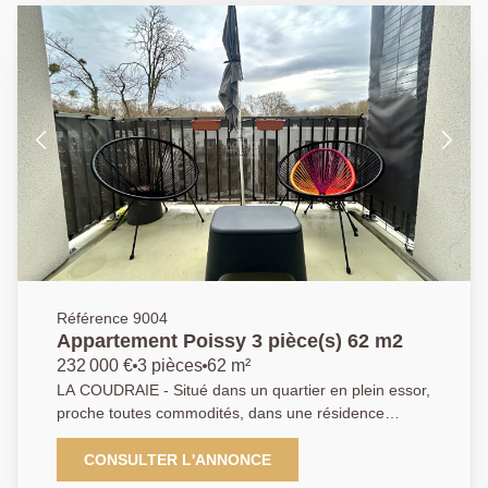
chambres, une salle de douce et un WC. Ce bien
dispose également d'une place de parking en sous-
sol sécurisé. AGENCE PRINCIPALE: 01.30.06.69.69
(collaborateur salarié Y.B)
Référence 9004
Appartement Poissy 3 pièce(s) 62 m2
232 000 €
3 pièces
62 m²
LA COUDRAIE - Situé dans un quartier en plein essor,
proche toutes commodités, dans une résidence
récente de 2018, sécurisée, avec ascenseur, l'agence
principale vous présente un appartement 3 pièces de
CONSULTER L'ANNONCE
62m2. Il se compose d'une entrée avec rangements,