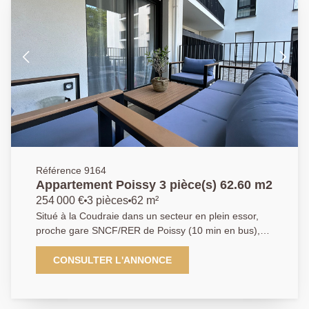
Référence 9164
Appartement Poissy 3 pièce(s) 62.60 m2
254 000 €
3 pièces
62 m²
Situé à la Coudraie dans un secteur en plein essor,
proche gare SNCF/RER de Poissy (10 min en bus),
ou axes autoroutiers A13/A14, dans une résidence
récente, sécurisée avec ascenseur. L'Agence
CONSULTER L'ANNONCE
Principale vous propose ce superbe appartement 3
pièces comprenant : une entrée, une cuisine ouverte
sur un séjour donnant accès à un balcon, deux