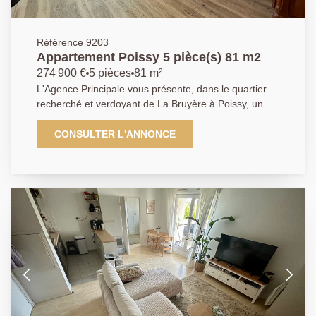
Référence 9203
Appartement Poissy 5 pièce(s) 81 m2
274 900 €
5 pièces
81 m²
L'Agence Principale vous présente, dans le quartier
recherché et verdoyant de La Bruyère à Poissy, un bel
appartement familial situé au sein d'une copropriété
sécurisée, à proximité immédiate de la forêt de Saint-
CONSULTER L'ANNONCE
Germain-en-Laye, des commerces, des écoles et à
seulement 12 minutes à pied de la gare de Poissy
(RER A / Ligne J). Situé au 2e étage avec ascenseur,
cet appartement lumineux se compose d'une entrée,
d'un agréable double espace de vie comprenant un
séjour et une salle à manger ouvrant sur une loggia
exposée plein sud, d'une grande cuisine
indépendante aménagée et équipée, de trois
chambres dont deux avec placards intégrés, d'un
dégagement avec rangements, d'une salle de bains
ainsi que de WC séparés. L'appartement est équipé
de ventilateurs de plafond. Deux places de