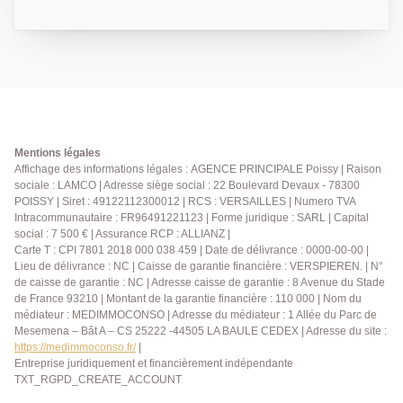
l'appartement se compose d'une entrée, d'une cuisine
ouverte sur un séjour spacieux et lumineux avec
accès direct au balcon, une chambre et une salle
d'eau avec water-closet. A l'étage, vous trouverez
deux chambres ainsi qu'une salle de bains avec
water-closet. Une place de parking en sous-sol
sécurisé vient compléter ce bien. AGENCE
PRINCIPALE: 01.30.06.69.69 (collaborateur salarié
Mentions légales
Y.B.)
Affichage des informations légales : AGENCE PRINCIPALE Poissy | Raison
sociale : LAMCO | Adresse siège social : 22 Boulevard Devaux - 78300
POISSY | Siret : 49122112300012 | RCS : VERSAILLES | Numero TVA
Intracommunautaire : FR96491221123 | Forme juridique : SARL | Capital
social : 7 500 € | Assurance RCP : ALLIANZ |
Carte T : CPI 7801 2018 000 038 459 | Date de délivrance : 0000-00-00 |
Lieu de délivrance : NC | Caisse de garantie financière : VERSPIEREN. | N°
de caisse de garantie : NC | Adresse caisse de garantie : 8 Avenue du Stade
de France 93210 | Montant de la garantie financière : 110 000 | Nom du
médiateur : MEDIMMOCONSO | Adresse du médiateur : 1 Allée du Parc de
Mesemena – Bât A – CS 25222 -44505 LA BAULE CEDEX | Adresse du site :
https://medimmoconso.fr/
|
Entreprise juridiquement et financièrement indépendante
TXT_RGPD_CREATE_ACCOUNT