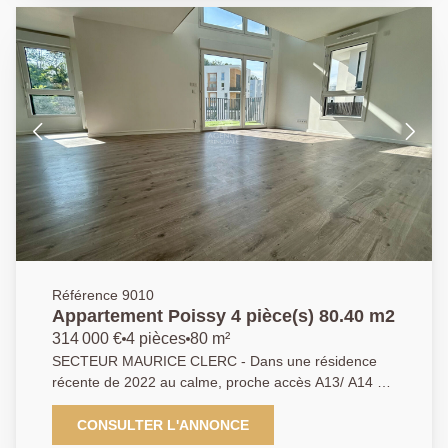
balcon exposé Sud Ouest sans vis-à-vis, trois
chambres, une salle de bains et des toilettes séparés.
Une place de parking sécurisée en sous-sol. À
découvrir sans tarder ! AGENCE PRINCIPALE:
01.30.06.69.69 (Agent commercial J.L enregistré au
RSAC sous le n° 949 769 426)
Référence 9010
Appartement Poissy 4 pièce(s) 80.40 m2
314 000 €
4 pièces
80 m²
SECTEUR MAURICE CLERC - Dans une résidence
récente de 2022 au calme, proche accès A13/ A14 et
nationale 13 dans un quartier en pleine expansion
avec commerces, transports et écoles. Superbe
CONSULTER L'ANNONCE
appartement 4 pièces de 80m2 en DUPLEX ,