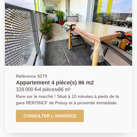
Référence 9279
Appartement 4 pièce(s) 86 m2
328 000 €
4 pièces
86 m²
Rare sur le marché ! Situé à 10 minutes à pieds de la
gare RER/SNCF de Poissy et à proximité immédiate
de toutes les commodités, au sein d'une résidence
récente de 2019, sécurisée avec ascenseur,
CONSULTER L'ANNONCE
Appartement de type T4 de 86m² en parfait état. Il
comprend : une entrée avec rangements, une cuisine
aménagée équipée, un séjour donnant accès au