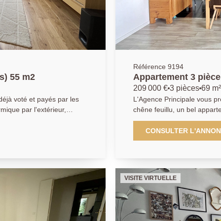
Référence 9194
s) 55 m2
Appartement
209 000 €
3 pièces
69 m²
éjà voté et payés par les
L'Agence Principale vous pr
mique par l'extérieur,
chêne feuillu, un bel appar
placement des volets.
dernier étage d'une une réside
aye et Maisons-Laffitte,
compose d'une entrée avec 
CONSULTER L'ANNO
 avec gardien, au calme
ouvrant sur la cuisine aménagée équipée donnant accès à un grand
e et arrêt de bus pour la
balcon orienté sud-est, idéa
ommodités. Un magnifique
chambre lumineuse avec dé
nt : une entrée avec
seconde chambre avec accès
VISITE VIRTUELLE
ne ouverte aménagée
de bains moderne et de toilette séparés. Un b
ont une suite avec sa salle
ainsi que des places de sta
he avec espace buanderie et
complètent ce bien. Cet appartement vous offre un cadre de vie
ibilité d'acquérir en sus un
paisible et verdoyant, à pro