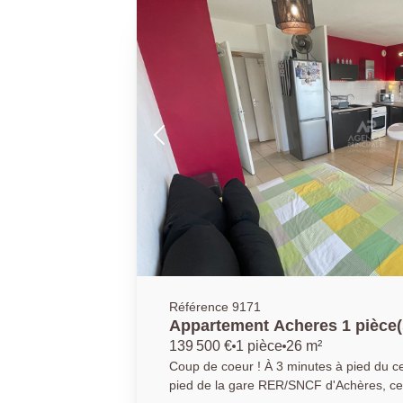
attendre ! AGENCE PRINCIPALE: 01.30.06.69.69 (Agent commercial
J.L enregistré au RSAC sous le n° 949 7
Référence 9171
Appartement Acheres 1 pièce(
139 500 €
1 pièce
26 m²
Coup de coeur ! À 3 minutes à pied du centre-ville et 17 minutes à
pied de la gare RER/SNCF d'Achères, ce 