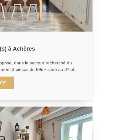
 3 pièce(s) à Achères
opose, dans le secteur recherché du
tement 3 pièces de 69m² situé au 3? et
nce familiale et sécurisée. Il se
rangements, d'un séjour convivial
NCE
l pour profiter des beaux jours, d'une
gagement et espace buanderie, d'une
 au balcon, d'un dressing, d'une salle
ox privatif , une cave
tionnement libres dans la résidence
ximité des commerces et des écoles. A