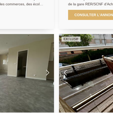
 des commerces, des écoles
de la gare RER/SCNF d'Achè
 à seulement 15 minutes à
commerces, l'Agence Princi
ffrant un accès rapide à
de type T3 de 61m² situé en
CONSULTER L'ANNO
sécurisée. Il se compose d'une entrée, une cuisine ouverte sur un
 ce superbe 85 m² en rez-
séjour lumineux donnant ac
 de standing Patio Harmonie,
chambres, une salle d'eau et des WC s
en sous-sol complète ce bien. À découvrir sans tarder ! A
EXCLUSIF
fre une vaste pièce de vie
PRINCIPALE: 01.30.06.69.69 
énagée, deux chambres
 une troisième chambre), une
WC séparés. Profitez
deux agréables terrasses,
Double espace extérieur
rmé en sous-sol Nombreux
ontactez Agence Principale
AC 909399941)