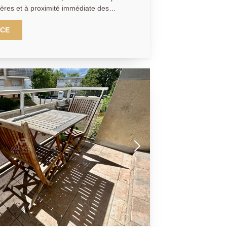
res et à proximité immédiate des
pale vous propose ce bel Appartement
 étage d'une résidence récente et
NCE
cès à une terrasse de 23.34m², deux
éparés. 2 places de parking
GENCE
(collaborateur salarié C.H).