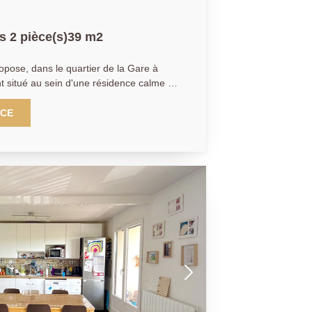
 2 pièce(s)39 m2
opose, dans le quartier de la Gare à
 situé au sein d'une résidence calme et
 commerces et à seulement 4 minutes à
 / Ligne L). Situé au 1er étage
NCE
ement se compose d'une entrée, d'un
on exposé Sud-Ouest, d'une cuisine
pée, d'une chambre avec rangements,
parés. Une place de parking
LE :
r salarié F.B.)