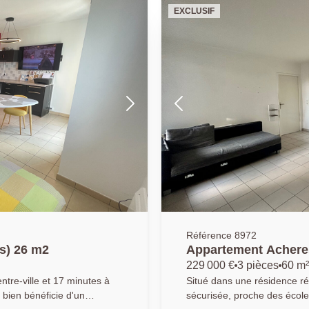
aménagé en petite chambre. Cette maison possède également
EXCLUSIF
69 426)
sous-sol faisant office de cham
PRINCIPALE: 01.30.06.69.69 
Référence 8972
s) 26 m2
Appartement Acheres
229 000 €
3 pièces
60 m²
Situé dans une résidence r
bien bénéficie d'un
sécurisée, proche des écoles