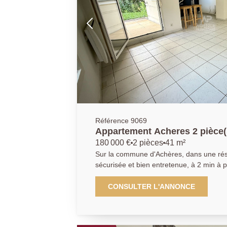
box avec place de parking en enfilade. Avec les travaux à venir le
DPE de la résidence devrait évoluer en C ! AGENCE PRINCIPA
01.30.06.69.69 (collaborateur salarié J.A
Référence 9069
Appartement Acheres 2 pièce(
180 000 €
2 pièces
41 m²
Sur la commune d'Achères, dans une rés
sécurisée et bien entretenue, à 2 min à 
L'AGENCE PRINCIPALE vous propose cet
de 41m². Il se compose de la façon suiva
CONSULTER L'ANNONCE
cuisine équipée, un séjour donnant accès 
de 75m², une chambre, une salle de bains et wc
de parking en sous-sol complète ce bien. A découvrir sans plu