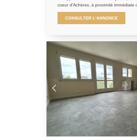
coeur d'Achères, à proximité immédiate
et des services, l'appartement se trouve
pied de la gare RER A et SNCF ligne L, o
CONSULTER L'ANNONCE
Paris et La Défense. À la recherche d'un appartement spacieux,
moderne et idéalement situé. Découvrez
de-jardin, niché au sein de la résidence
sécurisée et construite en 2011. Dès l'entrée, vous serez séduits par
ses beaux volumes et sa luminosité. Il of
de 33 m², une cuisine indépendante am
avec placards (avec possibilité de créer
salle d'eau, une salle de bains ainsi que des 
pleinement des beaux jours grâce à ses 
véritables espaces de vie extérieurs. Les + du bien : Résidence
récente et sécurisée 85 m² de confort ?
Possibilité d'une 3ème chambre Box fe
rangements Une opportunité rare à découvrir sans tarder ! Pour plus
d'informations ou organiser une visite, c
au 01 30 06 69 69.( Julie GOUMAIN RS