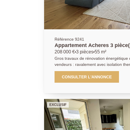
Référence 9241
Appartement Acheres 3 pièce(
208 000 €
3 pièces
55 m²
Gros travaux de rénovation énergétique d
vendeurs : ravalement avec isolation ther
changement de la chaudière, VMC et rem
Proche de la forêt de Saint-germain en L
CONSULTER L'ANNONCE
dans une résidence familiale verdoyante
absolu, à 3 minutes à pieds du centre vill
gare RER/SNCF de Achères, écoles et c
appartement totalement rénové comprena
EXCLUSIF
rangements, séjour lumineux avec cuisi
équipée, deux chambres avec dressings d
de douche attenante, une salle de douc
toilettes. Une cave complète ce bien. Poss