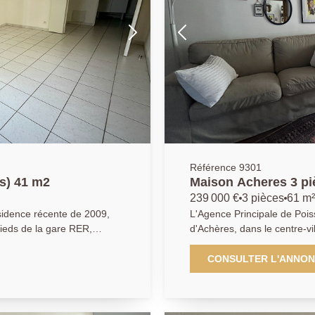
visiter sans attendre !!! AGENCE PRINCIPALE: 01.30.06.69.69
LE:
(collaborateur salarié C.H).
)
Référence 9301
s) 41 m2
Maison Acheres 3 pi
239 000 €
3 pièces
61 m²
idence récente de 2009,
L'Agence Principale de Poi
pieds de la gare RER,
d'Achères, dans le centre-vi
 appartement de type T2
commodités et à 15 minutes à pied de 
nte avec : une entrée, une
atypique, au calme sur troi
CONSULTER L'ANNO
à la terrasse et au jardin
cuisine ouverte sur un séjour lumineux. Au prem
 séparé. Une place
actuellement utilisée comme
s
WC et au dernier étage, un