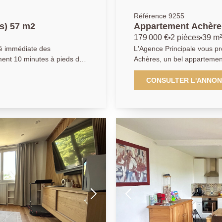
Référence 9255
s) 57 m2
Appartement Achères
179 000 €
2 pièces
39 m²
ité immédiate des
L'Agence Principale vous pr
ent 10 minutes à pieds de
Achères, un bel appartement
sécurisée, à proximité des
jour baigné de lumière avec
pied de la gare d'Achères Ville (RER A
CONSULTER L'ANNO
ager, une salle de bain
avec ascenseur, cet appart
e avec placard intégré.
séjour donnant sur un balc
uissance viennent compléter
ouverte, aménagée et équi
d'une salle de bains ainsi que de WC sé
en sous-sol complète ce bien. AGENCE PRINCIPA
01.30.06.69.69 (collaborateu