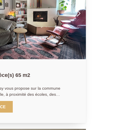
èce(s) 65 m2
ssy vous propose sur la commune
lle, à proximité des écoles, des
la gare, une belle maison
s niveaux, offrant au rez-de-chaussée une
NCE
ier étage, une pièce
 salon ainsi qu'une salle de bains avec
e chambre et un bureau aujourd'hui