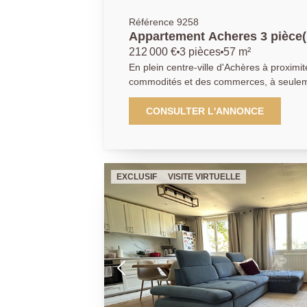
Référence 9258
Appartement Acheres 3 pièce(
212 000 €
3 pièces
57 m²
En plein centre-ville d'Achères à proxim
commodités et des commerces, à seulem
la gare RER/SNCF d'Achères, L'Agence Principale vous présente un
appartement 3 pièces comprenant, un sé
CONSULTER L'ANNONCE
une accès au balcon, une cuisine à amén
avec WC et deux belles chambres dont un
Une cave ainsi qu'un box extérieur en jo
ce bien. AGENCE PRINCIPALE 01.30.06.69.69 ( Collaborateur
EXCLUSIF
VISITE VIRTUELLE
salarié Y.B )