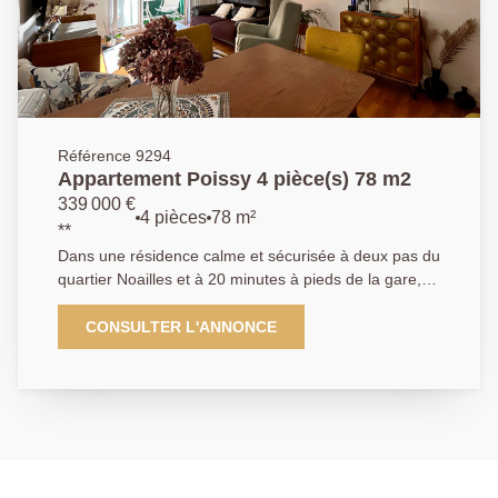
bains et de toilettes séparées. Un box en sous-sol
complète ce bien. Vous serez séduits par ses beaux
volumes, la qualité de la résidence et son
emplacement privilégié. A visiter sans tarder AGENCE
PRINCIPALE: 01.30.06.69.69 (agent commercial J.G.)
Référence 9294
Appartement Poissy 4 pièce(s) 78 m2
339 000 €
4 pièces
78 m²
**
Dans une résidence calme et sécurisée à deux pas du
quartier Noailles et à 20 minutes à pieds de la gare,
venez visiter cet appartement de type 4 pièces de
79m2 avec une grande entrée, un grand séjour
CONSULTER L'ANNONCE
lumineux donnant sur un balcon, une cuisine
indépendante aménagée et équipée, 3 chambres,
une salle d'eau et toilettes séparés. Un grand box en
sous-sol vient compléter ce bien. AGENCE
PRINCIPALE: 01.30.06.69.69 (collaborateur salarié
D.H)