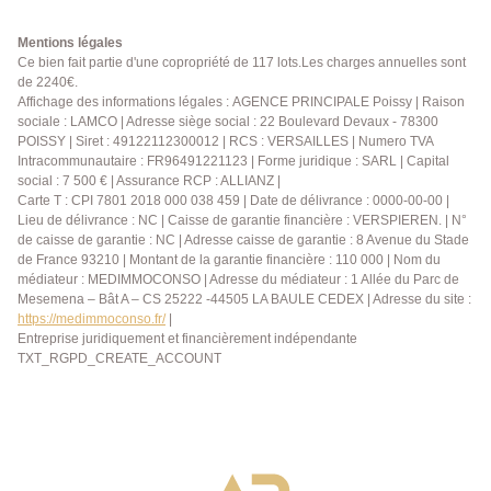
Mentions légales
Ce bien fait partie d'une copropriété de 117 lots.Les charges annuelles sont
de 2240€.
Affichage des informations légales : AGENCE PRINCIPALE Poissy | Raison
sociale : LAMCO | Adresse siège social : 22 Boulevard Devaux - 78300
POISSY | Siret : 49122112300012 | RCS : VERSAILLES | Numero TVA
Intracommunautaire : FR96491221123 | Forme juridique : SARL | Capital
social : 7 500 € | Assurance RCP : ALLIANZ |
Carte T : CPI 7801 2018 000 038 459 | Date de délivrance : 0000-00-00 |
Lieu de délivrance : NC | Caisse de garantie financière : VERSPIEREN. | N°
de caisse de garantie : NC | Adresse caisse de garantie : 8 Avenue du Stade
de France 93210 | Montant de la garantie financière : 110 000 | Nom du
médiateur : MEDIMMOCONSO | Adresse du médiateur : 1 Allée du Parc de
Mesemena – Bât A – CS 25222 -44505 LA BAULE CEDEX | Adresse du site :
https://medimmoconso.fr/
|
Entreprise juridiquement et financièrement indépendante
TXT_RGPD_CREATE_ACCOUNT