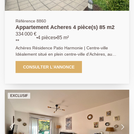
Référence 8860
Appartement Acheres 4 pièce(s) 85 m2
334 000 €
4 pièces
85 m²
**
Achères Résidence Patio Harmonie | Centre-ville
Idéalement situé en plein centre-ville d'Achères, au
sein de la résidence Patio Harmonie, à seulement 15
minutes à pied de la gare RER A et SNCF ligne L,
CONSULTER L'ANNONCE
l'Agence Principale vous propose ce bel appartement
familial de 85 m², situé dans une résidence de
standing, sécurisée et construite en 2011, à deux pas
des commerces. Situé en rez-de-jardin, l'appartement
EXCLUSIF
bénéficie de deux agréables terrasses, idéales pour
profiter des extérieurs. Il se compose d'une entrée
avec rangements, d'une cuisine indépendante
aménagée, d'une spacieuse pièce de vie de 33 m², de
deux chambres avec placards (avec possibilité d'en
créer une troisième), d'une salle d'eau, d'une salle de