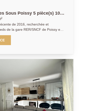
es Sous Poissy 5 pièce(s) 103
m²
récente de 2016, recherchée et
pieds de la gare RER/SNCF de Poissy et à
odités. Appartement de type
age avec ascenseur comprenant : une
NCE
 cuisine équipée ouverte sur le séjour
e 132m² exposée Sud Ouest, quatre
, une salle d'eau et toilettes séparés.
sée en sous-sol complète ce bien. À
LE :
cial enregistré au RSAC Julie