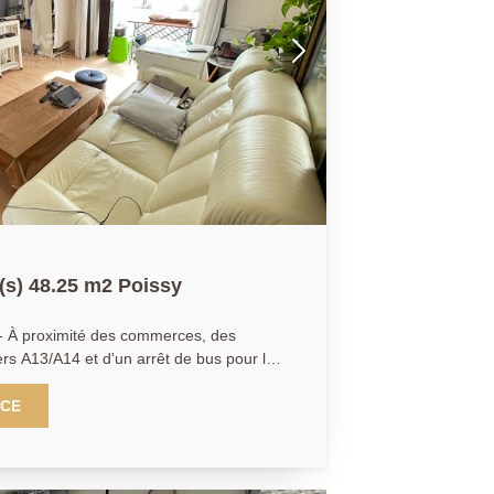
t 3 pièce(s) 48.25 m2 Poissy
 À proximité des commerces, des
ers A13/A14 et d'un arrêt de bus pour le
 L'agence Principale vous
 de type 3 pièces de 48m² comprenant :
NCE
uipée et aménagée , deux chambres, un
 séparées. Une cave complète
. A visiter sans attendre !