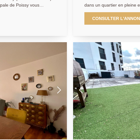
dans un quartier en pleine 
 une copropriété de taille
écoles. Superbe appartement 3 pièces de 63m2, l'appartement se
d'une entrée desservant un
compose d'un séjour spacie
CONSULTER L'ANNO
gée et équipée donnant
balcon, une cuisine améric
 dégagement avec
chambres avec accès au bal
ccès à un balcon), une
indépendants Une place de parking en sous-sol sécurisé vient
de
également compléter ce bien. AGENCE PRINCIP
és à ce lot. Un bien à ne
01.30.06.69.69 (collaborateu