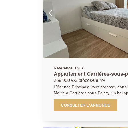
Référence 9248
Appartement Carrières-sous-po
m2
269 900 €
3 pièces
68 m²
L'Agence Principale vous propose, dans l
Mairie à Carrières-sous-Poissy, un bel a
de-jardin, situé au sein d'une résidence 
à proximité immédiate des commerces, d
CONSULTER L'ANNONCE
12 minutes en bus de la gare de Poissy (RE
appartement offre une entrée avec placa
ouvrant sur une terrasse et un jardin pri