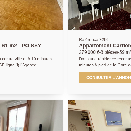
Référence 9286
) 61 m2 - POISSY
Appartement Carrier
59.60 m2
279 000 €
3 pièces
59 m²
centre ville et à 10 minutes
Dans une résidence récente d
CF ligne J) l'Agence
minutes à pied de la Gare d
un appartement au 3ème
PRINCIPALE vous propose c
 bien se compose d'une
avec une entrée, un séjour
CONSULTER L'ANNO
 de 2 chambres au calme,
cuisine ouverte aménagée e
in, toilettes séparés et de
bains et wc indépendant. Ce bien dispose d'une place de parking au
sous-sol. AGENCE PRINCIPA
salarié D.H)