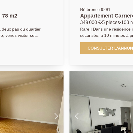
Référence 9291
) 78 m2
Appartement Carrier
m2
349 000 €
5 pièces
103 
 deux pas du quartier
Rare ! Dans une résidence 
e, venez visiter cet
sécurisée, à 10 minutes à 
vec une grande entrée, un
proximité immédiate de toutes les comm
lcon, une cuisine
T5 de 103m² en dernier ét
CONSULTER L'ANNO
ambres, une salle d'eau et
entrée avec rangements, une
qui donne à une terrasse d
llaborateur salarié D.H)
chambres, une salle de bains
Une place de parking sécuri
découvrir sans plus attendre ! AGENCE PRINCIPA
01.30.06.69.69 (Agent commer
GOUMAIN 909399941)