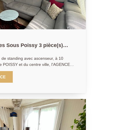
es Sous Poissy 3 pièce(s)
e standing avec ascenseur, à 10
e POISSY et du centre ville, l'AGENCE
e bel appartement 3 pièces de 59.60m2
 lumineux donnant accès à un balcon, une
NCE
t équipée, 2 chambres, une salle de
LE: 01.30.06.69.69 (collaborateur