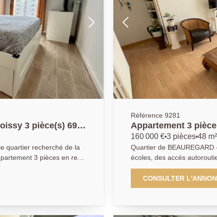
Référence 9281
issy 3 pièce(s) 69
Appartemen
160 000 €
3 pièces
48 m²
e quartier recherché de la
Quartier de BEAUREGARD -
ppartement 3 pièces en rez-
écoles, des accès autorouti
récente, calme et sécurisée,
centre-ville et la gare RER/SNCF de Poissy.
es écoles et à seulement
propose ce bel appartement
CONSULTER L'ANNO
R A / Ligne J). Cet
une entrée, une cuisine éq
rd, un agréable séjour
séjour, une salle de bains et toilettes
vatif exposés sud-est, une
ce bien. Parking libre réservé aux résidents