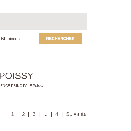
RECHERCHER
à POISSY
 AGENCE PRINCIPALE Poissy.
1
2
3
...
4
Suivante