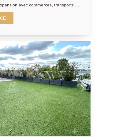
expansion avec commerces, transports et
ux et lumineux avec accès direct au
NCE
aine, équipée et aménagée, deux
con, une salle d'eau ainsi que des WC
ALE:
r salarié Y.B.)