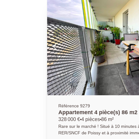
cuisine indépendante aménagée et équi
bénéficiant d'un accès à un second jardin 
ainsi que des WC séparés avec un espace buander
stationnement extérieure privative complète c
PRINCIPALE 01 30 06 69 69 ( Collaborate
Référence 9279
Appartement 4 pièce(s) 86 m2
328 000 €
4 pièces
86 m²
Rare sur le marché ! Situé à 10 minutes 
RER/SNCF de Poissy et à proximité immé