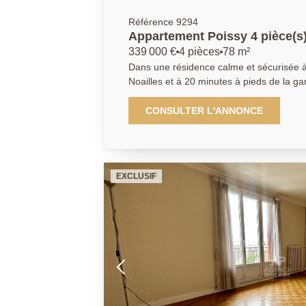
Référence 9294
Appartement Poissy 4 pièce(s
339 000 €
4 pièces
78 m²
Dans une résidence calme et sécurisée à
Noailles et à 20 minutes à pieds de la gar
appartement de type 4 pièces de 79m2 a
grand séjour lumineux donnant sur un ba
CONSULTER L'ANNONCE
indépendante aménagée et équipée, 3 ch
toilettes séparés. Un grand box en sous-sol vient compléter ce bien.
AGENCE PRINCIPALE: 01.30.06.69.69 (co
EXCLUSIF