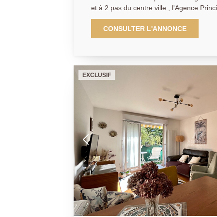
et à 2 pas du centre ville , l'Agence Principale de Poissy vous
propose ce bel appartement de 78m2 dans
humaine et de caractère. Il se compose 
CONSULTER L'ANNONCE
salon, une cuisine indépendante aména
accès à une loggia vue sur la seine, un
rangements, 3 grandes chambres (avec a
salle de bains, un WC indépendant. Deux caves et une place 
EXCLUSIF
parking sécurisée sont également rattach
pas manquer ! (collaborateur salarié J.A)