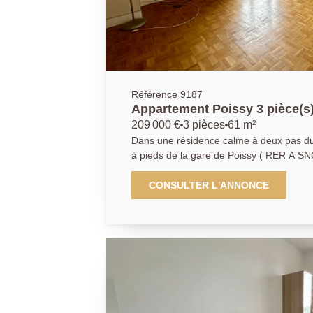
Référence 9187
Appartement Poissy 3 pièce(s
209 000 €
3 pièces
61 m²
Dans une résidence calme à deux pas du 
à pieds de la gare de Poissy ( RER A SN
Principale vous propose en exclusivité 
étage d'une copropriété recherchée. Le
CONSULTER L'ANNONCE
pièce principale donnant sur un balcon,
une cuisine indépendante, une salle de ba
nombreux rangements. Une cave et un box viennent compléter ce
bien. AGENCE PRINCIPALE: 01.30.06.69.69 (collaborateur salarié
D.H)