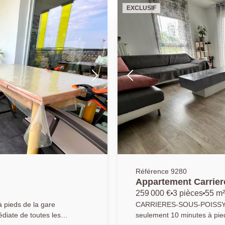
pée, deux chambres
AGENCE PRINCIPALE: 01.30.0
EXCLUSIF
privatif, une salle de bains
ie. Une place de
e bien. AGENCE
ur salarié FB)
Référence 9280
Appartement Carrier
.72 m2
259 000 €
3 pièces
55 m²
à pieds de la gare
CARRIERES-SOUS-POISSY, LA CROISETTE
diate de toutes les
seulement 10 minutes à pied