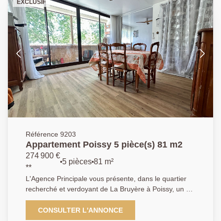
EXCLUSIF
bain et d'un séjour salon de 27m² orienté sud ouest.
Une vaste cave vient compléter ce bien. Une belle
opportunité AGENCE PRINCIPALE: 01.30.06.69.69
(Julie GOUMAIN agent commercial RAC 909399941).
Référence 9203
Appartement Poissy 5 pièce(s) 81 m2
274 900 €
5 pièces
81 m²
**
L'Agence Principale vous présente, dans le quartier
recherché et verdoyant de La Bruyère à Poissy, un bel
appartement familial situé au sein d'une copropriété
sécurisée, à proximité immédiate de la forêt de Saint-
CONSULTER L'ANNONCE
Germain-en-Laye, des commerces, des écoles et à