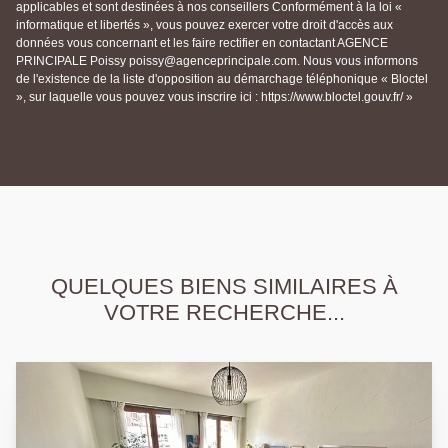
applicables et sont destinées à nos conseillers Conformément à la loi «
informatique et libertés », vous pouvez exercer votre droit d'accès aux
données vous concernant et les faire rectifier en contactant AGENCE
PRINCIPALE Poissy poissy@agenceprincipale.com. Nous vous informons
de l'existence de la liste d'opposition au démarchage téléphonique « Bloctel
», sur laquelle vous pouvez vous inscrire ici : https://www.bloctel.gouv.fr/ »
QUELQUES BIENS SIMILAIRES À
VOTRE RECHERCHE...