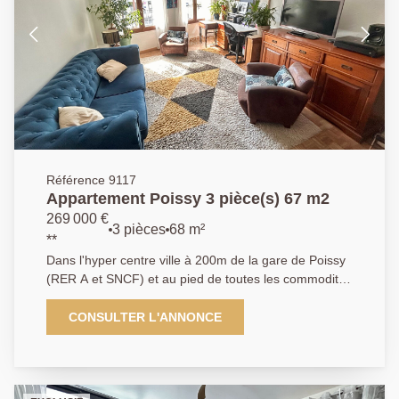
Référence 9117
Appartement Poissy 3 pièce(s) 67 m2
269 000 €
3 pièces
68 m²
**
Dans l'hyper centre ville à 200m de la gare de Poissy
(RER A et SNCF) et au pied de toutes les commodités
du centre ville, l'Agence Principale vous propose ce 3
pièces lumineux de 67m² au premier étage d'une
CONSULTER L'ANNONCE
copropriété à faibles charges et bien entretenue.
L'appartement se compose d'une entrée, d'une
cuisine indépendante, de 2 chambres , d'un
dégagement, d'un WC indépendant, d'une salle de