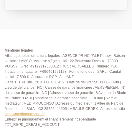
seulement 12 minutes à pied de la gare de Poissy
(RER A / Ligne J). Situé au 2e étage avec ascenseur,
cet appartement lumineux se compose d'une entrée,
d'un agréable double espace de vie comprenant un
séjour et une salle à manger ouvrant sur une loggia
exposée plein sud, d'une grande cuisine
indépendante aménagée et équipée, de trois
chambres dont deux avec placards intégrés, d'un
Mentions légales
dégagement avec rangements, d'une salle de bains
Affichage des informations légales : AGENCE PRINCIPALE Poissy | Raison
sociale : LAMCO | Adresse siège social : 22 Boulevard Devaux - 78300
ainsi que de WC séparés. L'appartement est équipé
POISSY | Siret : 49122112300012 | RCS : VERSAILLES | Numero TVA
de ventilateurs de plafond. Deux places de
Intracommunautaire : FR96491221123 | Forme juridique : SARL | Capital
stationnement extérieures et une cave complètent ce
social : 7 500 € | Assurance RCP : ALLIANZ |
bien. AGENCE PRINCIPALE: 01.30.06.69.69
Carte T : CPI 7801 2018 000 038 459 | Date de délivrance : 0000-00-00 |
(collaborateur salarié F.B.)
Lieu de délivrance : NC | Caisse de garantie financière : VERSPIEREN. | N°
de caisse de garantie : NC | Adresse caisse de garantie : 8 Avenue du Stade
de France 93210 | Montant de la garantie financière : 110 000 | Nom du
médiateur : MEDIMMOCONSO | Adresse du médiateur : 1 Allée du Parc de
Mesemena – Bât A – CS 25222 -44505 LA BAULE CEDEX | Adresse du site :
https://medimmoconso.fr/
|
Entreprise juridiquement et financièrement indépendante
TXT_RGPD_CREATE_ACCOUNT