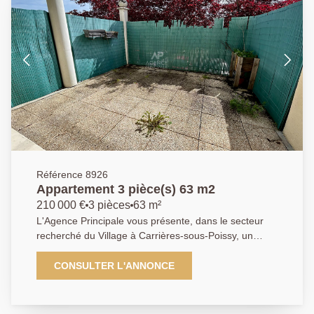
Référence 8926
Appartement 3 pièce(s) 63 m2
210 000 €
3 pièces
63 m²
L'Agence Principale vous présente, dans le secteur
recherché du Village à Carrières-sous-Poissy, un
appartement situé au sein d'une petite copropriété
verdoyante, calme et sécurisée, à seulement 15 min à
CONSULTER L'ANNONCE
pieds de la gare de Poissy (RER A / Ligne J). Situé en
rez-de-chaussée surélevé, cet appartement
traversant se compose d'une entrée avec