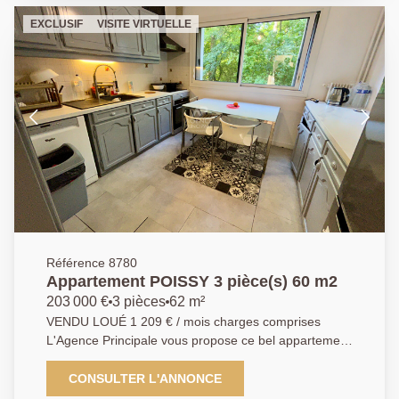
rangements, d'une cuisine ouverte aménagée et
EXCLUSIF
VISITE VIRTUELLE
équipée, d'un spacieux séjour lumineux donnant
accès à une terrasse exposée sud-est, de deux
chambres dont une ouvrant sur une seconde grande
terrasse orientée ouest, d'une salle de bains, de WC
séparés ainsi que d'un dégagement avec placard.
Une cave et une place de parking en sous-sol
complètent ce bien. AGENCE PRINCIPALE 01 30 06
69 69 (Collaborateur salarié FB)
Référence 8780
Appartement POISSY 3 pièce(s) 60 m2
203 000 €
3 pièces
62 m²
VENDU LOUÉ 1 209 € / mois charges comprises
L'Agence Principale vous propose ce bel appartement
idéalement situé dans le quartier recherché de la
Bruyère, au sein d'une résidence calme, sécurisée et
CONSULTER L'ANNONCE
bien entretenue. Proximité immédiate des