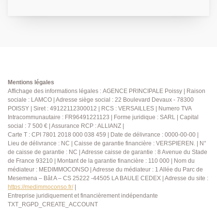
commodités, de la forêt de Saint-Germain, ainsi que
de la gare de Poissy accessible à pied en 15 minutes.
Situé au 2? étage avec ascenseur, l'appartement se
compose d'une entrée avec rangements, d'un
spacieux séjour lumineux ouvrant sur un balcon
exposé sud-ouest, d'une cuisine indépendante
aménagée et équipée, de deux chambres, d'une salle
de bains et de WC séparés. Une cave et une place de
Mentions légales
parking extérieure complètent ce bien. AGENCE
Affichage des informations légales : AGENCE PRINCIPALE Poissy | Raison
sociale : LAMCO | Adresse siège social : 22 Boulevard Devaux - 78300
PRINCIPALE 01.30.06.69.69 ( Collaborateur salarié
POISSY | Siret : 49122112300012 | RCS : VERSAILLES | Numero TVA
FB)
Intracommunautaire : FR96491221123 | Forme juridique : SARL | Capital
social : 7 500 € | Assurance RCP : ALLIANZ |
Carte T : CPI 7801 2018 000 038 459 | Date de délivrance : 0000-00-00 |
Lieu de délivrance : NC | Caisse de garantie financière : VERSPIEREN. | N°
de caisse de garantie : NC | Adresse caisse de garantie : 8 Avenue du Stade
de France 93210 | Montant de la garantie financière : 110 000 | Nom du
médiateur : MEDIMMOCONSO | Adresse du médiateur : 1 Allée du Parc de
Mesemena – Bât A – CS 25222 -44505 LA BAULE CEDEX | Adresse du site :
https://medimmoconso.fr/
|
Entreprise juridiquement et financièrement indépendante
TXT_RGPD_CREATE_ACCOUNT