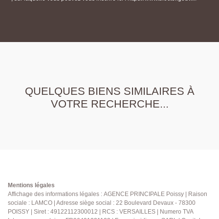
QUELQUES BIENS SIMILAIRES À
VOTRE RECHERCHE...
Mentions légales
Affichage des informations légales : AGENCE PRINCIPALE Poissy | Raison
sociale : LAMCO | Adresse siège social : 22 Boulevard Devaux - 78300
POISSY | Siret : 49122112300012 | RCS : VERSAILLES | Numero TVA