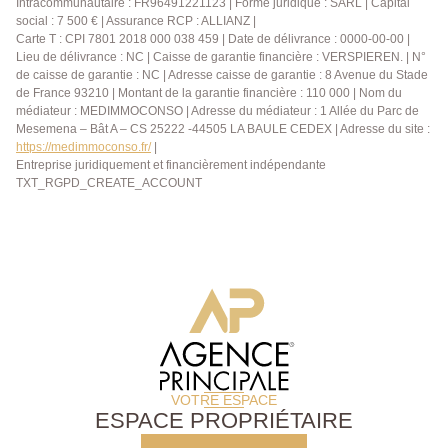
Intracommunautaire : FR96491221123 | Forme juridique : SARL | Capital
social : 7 500 € | Assurance RCP : ALLIANZ |
Carte T : CPI 7801 2018 000 038 459 | Date de délivrance : 0000-00-00 |
Lieu de délivrance : NC | Caisse de garantie financière : VERSPIEREN. | N°
de caisse de garantie : NC | Adresse caisse de garantie : 8 Avenue du Stade
de France 93210 | Montant de la garantie financière : 110 000 | Nom du
médiateur : MEDIMMOCONSO | Adresse du médiateur : 1 Allée du Parc de
Mesemena – Bât A – CS 25222 -44505 LA BAULE CEDEX | Adresse du site :
https://medimmoconso.fr/
|
Entreprise juridiquement et financièrement indépendante
TXT_RGPD_CREATE_ACCOUNT
VOTRE ESPACE
ESPACE PROPRIÉTAIRE