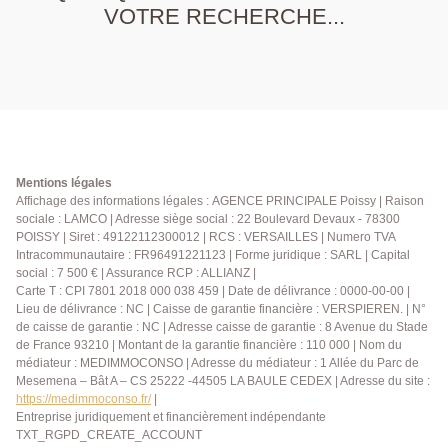
VOTRE RECHERCHE...
Mentions légales
Affichage des informations légales : AGENCE PRINCIPALE Poissy | Raison
sociale : LAMCO | Adresse siège social : 22 Boulevard Devaux - 78300
POISSY | Siret : 49122112300012 | RCS : VERSAILLES | Numero TVA
Intracommunautaire : FR96491221123 | Forme juridique : SARL | Capital
social : 7 500 € | Assurance RCP : ALLIANZ |
Carte T : CPI 7801 2018 000 038 459 | Date de délivrance : 0000-00-00 |
Lieu de délivrance : NC | Caisse de garantie financière : VERSPIEREN. | N°
de caisse de garantie : NC | Adresse caisse de garantie : 8 Avenue du Stade
de France 93210 | Montant de la garantie financière : 110 000 | Nom du
médiateur : MEDIMMOCONSO | Adresse du médiateur : 1 Allée du Parc de
Mesemena – Bât A – CS 25222 -44505 LA BAULE CEDEX | Adresse du site :
https://medimmoconso.fr/
|
Entreprise juridiquement et financièrement indépendante
TXT_RGPD_CREATE_ACCOUNT