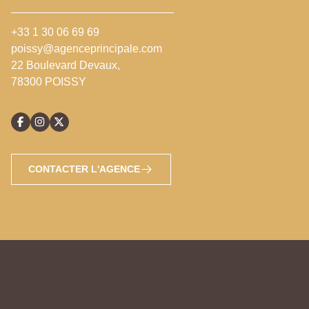
+33 1 30 06 69 69
poissy@agenceprincipale.com
22 Boulevard Devaux,
78300 POISSY
CONTACTER L'AGENCE