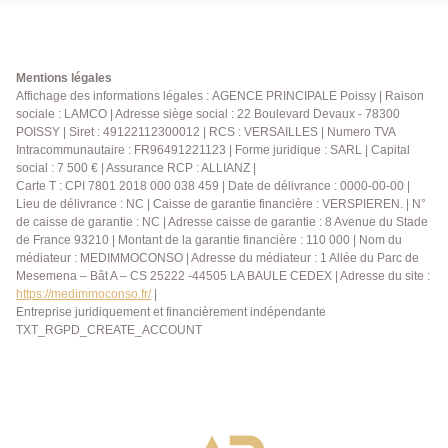
Mentions légales
Affichage des informations légales : AGENCE PRINCIPALE Poissy | Raison
sociale : LAMCO | Adresse siège social : 22 Boulevard Devaux - 78300
POISSY | Siret : 49122112300012 | RCS : VERSAILLES | Numero TVA
Intracommunautaire : FR96491221123 | Forme juridique : SARL | Capital
social : 7 500 € | Assurance RCP : ALLIANZ |
Carte T : CPI 7801 2018 000 038 459 | Date de délivrance : 0000-00-00 |
Lieu de délivrance : NC | Caisse de garantie financière : VERSPIEREN. | N°
de caisse de garantie : NC | Adresse caisse de garantie : 8 Avenue du Stade
de France 93210 | Montant de la garantie financière : 110 000 | Nom du
médiateur : MEDIMMOCONSO | Adresse du médiateur : 1 Allée du Parc de
Mesemena – Bât A – CS 25222 -44505 LA BAULE CEDEX | Adresse du site :
https://medimmoconso.fr/
|
Entreprise juridiquement et financièrement indépendante
TXT_RGPD_CREATE_ACCOUNT