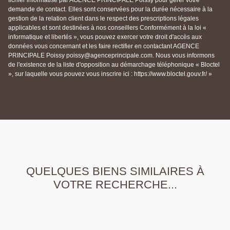
fichier informatisé par AGENCE PRINCIPALE Poissy pour gérer votre
demande de contact. Elles sont conservées pour la durée nécessaire à la
gestion de la relation client dans le respect des prescriptions légales
applicables et sont destinées à nos conseillers Conformément à la loi «
informatique et libertés », vous pouvez exercer votre droit d'accès aux
données vous concernant et les faire rectifier en contactant AGENCE
PRINCIPALE Poissy poissy@agenceprincipale.com. Nous vous informons
de l'existence de la liste d'opposition au démarchage téléphonique « Bloctel
», sur laquelle vous pouvez vous inscrire ici : https://www.bloctel.gouv.fr/ »
QUELQUES BIENS SIMILAIRES À
VOTRE RECHERCHE...