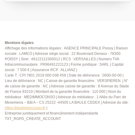
un balcon de 9.5m², deux chambres, salle de bains ,
wc séparés. Place de parking en sous-sol complète ce
bien. Disponible le 20/08/2026 Pour candidater,
veuillez faire une demande de contact par écrit
directement via l'annonce. Loyer 1375€ dont 137€ de
provisions pour charges locatives (comprenant eau
froide et chaude, chauffage et entretien parties
Mentions légales
communes). Dépôt de garantie 2476.00€ Honoraires
Affichage des informations légales : AGENCE PRINCIPALE Poissy | Raison
sociale : LAMCO | Adresse siège social : 22 Boulevard Devaux - 78300
Agence 786.00€ (visites, étude du dossier, rédaction
POISSY | Siret : 49122112300012 | RCS : VERSAILLES | Numero TVA
du bail et état des lieux). AGENCE PRINCIPALE :
Intracommunautaire : FR96491221123 | Forme juridique : SARL | Capital
01.30.06.69.69
social : 7 500 € | Assurance RCP : ALLIANZ |
Carte T : CPI 7801 2018 000 038 459 | Date de délivrance : 0000-00-00 |
Lieu de délivrance : NC | Caisse de garantie financière : VERSPIEREN. | N°
de caisse de garantie : NC | Adresse caisse de garantie : 8 Avenue du Stade
de France 93210 | Montant de la garantie financière : 110 000 | Nom du
médiateur : MEDIMMOCONSO | Adresse du médiateur : 1 Allée du Parc de
Mesemena – Bât A – CS 25222 -44505 LA BAULE CEDEX | Adresse du site :
https://medimmoconso.fr/
|
Entreprise juridiquement et financièrement indépendante
TXT_RGPD_CREATE_ACCOUNT