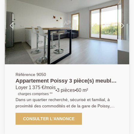
Référence 9050
Appartement Poissy 3 pièce(s) meublés
de 60.49 m2
Loyer 1 375 €/mois
3 pièces
60 m²
charges comprises **
Dans un quartier recherché, sécurisé et familial, à
proximité des commodités et de la gare de Poissy,
dans une résidence récente avec ascenseur
Appartement de type 3 pièces meublés de 60.49m²
CONSULTER L'ANNONCE
au 3ème étage comprenant : une entrée , une cuisine
ouverte aménagée et équipée, un séjour donnant sur