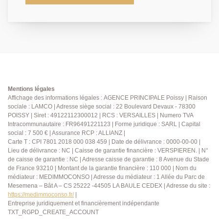
de 26m² donnant sur balcon sans vis à vis, chambre,
dressing, buanderie, salle d'eau avec wc, parking.
Pour candidater, veuillez faire une demande de
contact par écrit directement via l'annonce. Loyer:
1150.00€ dont 160.00€ de charges Honoraires
Agence: 631.00€ (comprenant les prestations
suivantes: visites, constitution de dossier locataire,
rédaction du bail et état des lieux). Agence Principale:
01.30.06.69.69
Mentions légales
Affichage des informations légales : AGENCE PRINCIPALE Poissy | Raison
sociale : LAMCO | Adresse siège social : 22 Boulevard Devaux - 78300
POISSY | Siret : 49122112300012 | RCS : VERSAILLES | Numero TVA
Intracommunautaire : FR96491221123 | Forme juridique : SARL | Capital
social : 7 500 € | Assurance RCP : ALLIANZ |
Carte T : CPI 7801 2018 000 038 459 | Date de délivrance : 0000-00-00 |
Lieu de délivrance : NC | Caisse de garantie financière : VERSPIEREN. | N°
de caisse de garantie : NC | Adresse caisse de garantie : 8 Avenue du Stade
de France 93210 | Montant de la garantie financière : 110 000 | Nom du
médiateur : MEDIMMOCONSO | Adresse du médiateur : 1 Allée du Parc de
Mesemena – Bât A – CS 25222 -44505 LA BAULE CEDEX | Adresse du site :
https://medimmoconso.fr/
|
Entreprise juridiquement et financièrement indépendante
TXT_RGPD_CREATE_ACCOUNT