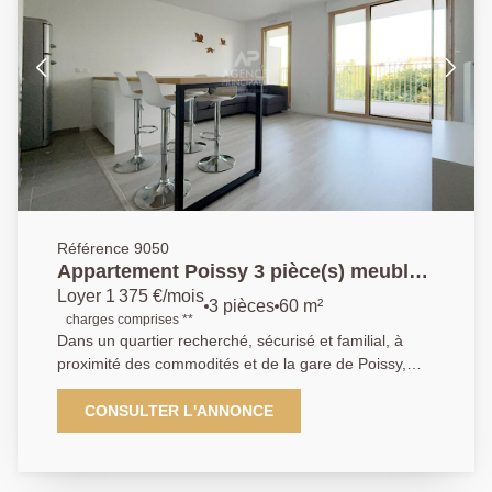
Référence 9050
Appartement Poissy 3 pièce(s) meublés
de 60.49 m2
Loyer 1 375 €/mois
3 pièces
60 m²
charges comprises **
Dans un quartier recherché, sécurisé et familial, à
proximité des commodités et de la gare de Poissy,
dans une résidence récente avec ascenseur
Appartement de type 3 pièces meublés de 60.49m²
CONSULTER L'ANNONCE
au 3ème étage comprenant : une entrée , une cuisine
ouverte aménagée et équipée, un séjour donnant sur
un balcon de 9.5m², deux chambres, salle de bains ,