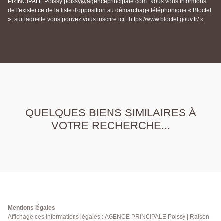
PRINCIPALE Poissy poissy@agenceprincipale.com. Nous vous informons
de l'existence de la liste d'opposition au démarchage téléphonique « Bloctel
», sur laquelle vous pouvez vous inscrire ici : https://www.bloctel.gouv.fr/ »
QUELQUES BIENS SIMILAIRES À
VOTRE RECHERCHE...
Mentions légales
Affichage des informations légales : AGENCE PRINCIPALE Poissy | Raison