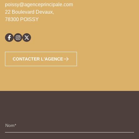
poissy@agenceprincipale.com
22 Boulevard Devaux,
78300 POISSY
CONTACTER L'AGENCE
Nom