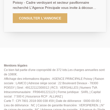
Poissy - Cadre verdoyant et secteur pavillonnaire
recherché L'Agence Principale vous invite à découvrir
ce charmant 2 pièces de 34 m², situé en lisière de
forêt, au sein d'une petite copropriété de 10 lots à
CONSULTER L'ANNONCE
faibles charges. Fonctionnel et bien agencé, il se
compose d'une entrée, d'une agréable pièce de vie
avec cuisine, d'une chambre confortable, d'une salle
d'eau et de WC séparés. Une place de parking
privative ainsi qu'un garage à vélos complètent ce
bien. Idéal pour un premier achat ou un
investissement locatif, ce bien offre un excellent
potentiel dans un environnement calme et verdoyant,
tout en restant proche des commodités ! AGENCE
Mentions légales
PRINCIPALE: 01.30.06.69.69 (agent commercial Julie
Ce bien fait partie d'une copropriété de 372 lots.Les charges annuelles sont
de 1080€.
GOUMAIN enregistrée au RSAC sous le numéro 909
Affichage des informations légales : AGENCE PRINCIPALE Poissy | Raison
399 941)
sociale : LAMCO | Adresse siège social : 22 Boulevard Devaux - 78300
POISSY | Siret : 49122112300012 | RCS : VERSAILLES | Numero TVA
Intracommunautaire : FR96491221123 | Forme juridique : SARL | Capital
social : 7 500 € | Assurance RCP : ALLIANZ |
Carte T : CPI 7801 2018 000 038 459 | Date de délivrance : 0000-00-00 |
Lieu de délivrance : NC | Caisse de garantie financière : VERSPIEREN. | N°
de caisse de garantie : NC | Adresse caisse de garantie : 8 Avenue du Stade