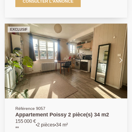
charmante copropriété à faibles charges un
CONSULTER L'ANNONCE
appartement entièrement rénové avec des matériaux
de qualité. Il se compose d'une grande entrée, un
séjour lumineux avec rangements, une cuisine
aménagée et entièrement équipée, une grande
EXCLUSIF
chambre, et une salle de douche avec wc. Ce bien
dispose également d'une grande cave en sous-sol.
AGENCE PRINCIPALE: 01.30.06.69.69 (collaborateur
salarié D.H)
Référence 9057
Appartement Poissy 2 pièce(s) 34 m2
155 000 €
2 pièces
34 m²
**