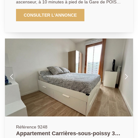
ascenseur, à 10 minutes à pied de la Gare de POISSY
et du centre ville, l'AGENCE PRINCIPALE vous
propose ce bel appartement 3 pièces de 59.60m2
CONSULTER L'ANNONCE
avec une entrée, un séjour lumineux donnant accès à
un balcon, une cuisine ouverte aménagée et équipée,
2 chambres, une salle de bains et wc indépendant. Ce
bien dispose d'une place de parking au sous-sol.
AGENCE PRINCIPALE: 01.30.06.69.69 (collaborateur
salarié D.H)
Référence 9248
Appartement Carrières-sous-poissy 3