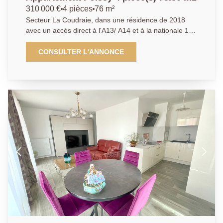
310 000 €
4 pièces
76 m²
Secteur La Coudraie, dans une résidence de 2018
avec un accès direct à l'A13/ A14 et à la nationale 13
dans un quartier en pleine expansion avec
commerces, transports et écoles. LAgence Principale
CONSULTER L'ANNONCE
vous propose un appartement en DUPLEX avec de
superbes prestations. L'appartement se compose
d'une entrée, d'une cuisine ouverte sur le séjour, avec
accès direct à la terrasse, une chambre et une salle
de douche avec WC. A l'étage, vous trouverez deux
chambres ainsi une salle de bains avec WC. Une
place de parking en sous-sol sécurisé vient compléter
ce bien. AGENCE PRINCIPALE: 01.30.06.69.69
(collaborateur salarié Y.B.)