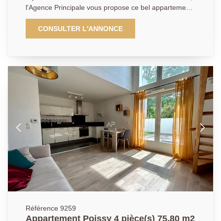
l'Agence Principale vous propose ce bel appartement
de 3 pièces d'une superficie de 64 m², situé au
dernier étage d'une copropriété dont le ravalement
CONSULTER L'ANNONCE
déjà payé est prévu en 2027. L'appartement se
compose d'une entrée, d'un lumineux séjour ouvrant
sur un balcon exposé plein sud, d'une cuisine
indépendante entièrement équipée, de deux
chambres avec placards intégrés, d'une salle de bains
ainsi que de toilettes séparées. Une cave et une place
de parking en sous-sol complètent ce bien. Ses atouts
: dernier étage, exposition idéale, nombreux
rangements, résidence entretenue et emplacement
recherché à proximité de toutes les commodités. Une
visite s'impose ! AGENCE PRINCIPALE:
01.30.06.69.69 (Agent commercial J.G enregistré au
RSAC sous le n° 909 399 941)
Référence 9259
Appartement Poissy 4 pièce(s) 75.80 m2