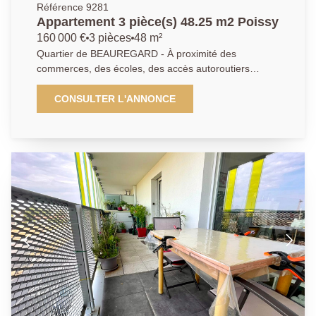
Référence 9281
Appartement 3 pièce(s) 48.25 m2 Poissy
160 000 €
3 pièces
48 m²
Quartier de BEAUREGARD - À proximité des
commerces, des écoles, des accès autoroutiers
A13/A14 et d'un arrêt de bus pour le centre-ville et la
gare RER/SNCF de Poissy. L'agence Principale vous
CONSULTER L'ANNONCE
propose ce bel appartement de type 3 pièces de 48m²
comprenant : une entrée, une cuisine équipée et
aménagée , deux chambres, un séjour, une salle de
bains et toilettes séparées. Une cave complète ce
bien. Parking libre réservé aux résidents. A visiter
sans attendre ! AGENCE PRINCIPALE:
01.30.06.69.69 (collaborateur salarié C.H).