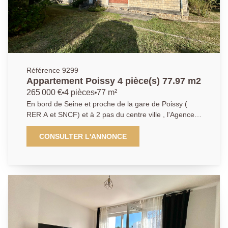
Référence 9299
Appartement Poissy 4 pièce(s) 77.97 m2
265 000 €
4 pièces
77 m²
En bord de Seine et proche de la gare de Poissy (
RER A et SNCF) et à 2 pas du centre ville , l'Agence
Principale de Poissy vous propose ce bel appartement
de 78m2 dans une copropriété de taille humaine et de
CONSULTER L'ANNONCE
caractère. Il se compose d'une entrée desservant un
salon, une cuisine indépendante aménagée et
équipée donnant accès à une loggia vue sur la seine,
un dégagement avec rangements, 3 grandes
chambres (avec accès à un balcon), une salle de
bains, un WC indépendant. Deux caves et une place
de parking sécurisée sont également rattachés à ce
lot. Un bien à ne pas manquer ! (collaborateur salarié