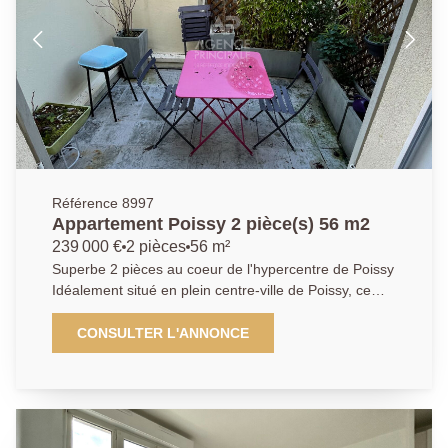
commercial Floryan JACQUES enregistré au RSAC
994808632)
Référence 8997
Appartement Poissy 2 pièce(s) 56 m2
239 000 €
2 pièces
56 m²
Superbe 2 pièces au coeur de l'hypercentre de Poissy
Idéalement situé en plein centre-ville de Poissy, ce
magnifique 2 pièces traversant (possible deux
chambres) allie à la perfection le charme de l'ancien
CONSULTER L'ANNONCE
et le confort de la modernité. Niché dans un immeuble
de caractère, il offre un cadre de vie chaleureux,
élégant et pratique, à deux pas des commerces, lieux
de vie et transports (RER A, Sncf ligne J). Description
du bien : Pièce de vie lumineuse au cachet préservé