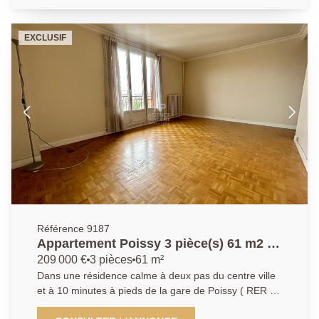
ouverte sur le séjour qui donne à une terrasse de
132m² exposée Sud Ouest, quatre chambres, une
EXCLUSIF
salle de bains, une salle d'eau et toilettes séparés.
Une place de parking sécurisée en sous-sol complète
ce bien. À découvrir sans plus attendre ! AGENCE
PRINCIPALE : 01.30.06.69.69 (Agent commercial
enregistré au RSAC Julie GOUMAIN 909399941)
Référence 9187
Appartement Poissy 3 pièce(s) 61 m2 -
POISSY
209 000 €
3 pièces
61 m²
Dans une résidence calme à deux pas du centre ville
et à 10 minutes à pieds de la gare de Poissy ( RER A
SNCF ligne J) l'Agence Principale vous propose en