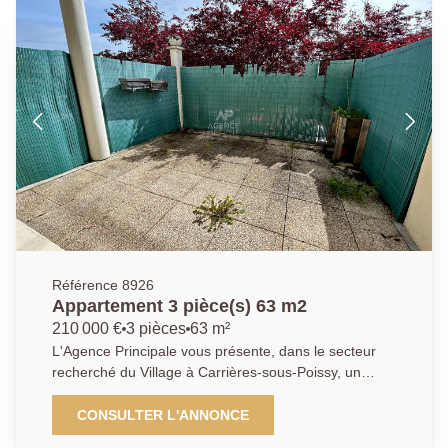
qu'une salle de bain. Un box en sous-sol sécurisé
vient également compléter ce bien, Une exclusivité
AGENCE PRINCIPALE à visiter sans tarder !
Contactez nous au 01.30.06.69.69 (Collaborateur
salarié Y.B)
Référence 8926
Appartement 3 pièce(s) 63 m2
210 000 €
3 pièces
63 m²
L'Agence Principale vous présente, dans le secteur
recherché du Village à Carrières-sous-Poissy, un
appartement situé au sein d'une petite copropriété
verdoyante, calme et sécurisée, à seulement 15 min à
CONSULTER L'ANNONCE
pieds de la gare de Poissy (RER A / Ligne J). Situé en