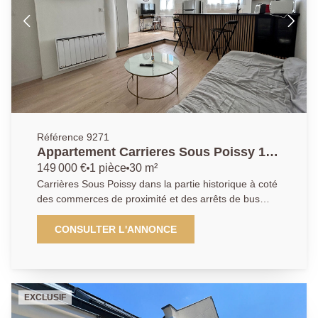
Référence 9271
Appartement Carrieres Sous Poissy 1
pièce(s) 30 m2
149 000 €
1 pièce
30 m²
Carrières Sous Poissy dans la partie historique à coté
des commerces de proximité et des arrêts de bus
menant à la gare de Poissy (RER A et SNCF ligne J )
en 10 min, l'Agence Principale, vous propose en rez-
CONSULTER L'ANNONCE
de-chaussée un grand studio de 31m² entièrement
rénover dans une copropriété de 6 lots avec peu de
charges. Il se compose d'une entrée, une cuisine
ouverte aménagée et équipée, d'un séjour, d'une salle
EXCLUSIF
de douche et d'un toilette séparé. L'accès au jardin