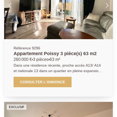
J.A)
Référence 9296
Appartement Poissy 3 pièce(s) 63 m2
260 000 €
3 pièces
63 m²
Dans une résidence récente, proche accès A13/ A14
et nationale 13 dans un quartier en pleine expansion
avec commerces, transports et écoles. Superbe
appartement 3 pièces de 63m2, l'appartement se
CONSULTER L'ANNONCE
compose d'un séjour spacieux et lumineux avec accès
direct au balcon, une cuisine américaine, équipée et
aménagée, deux chambres avec accès au balcon,
une salle d'eau ainsi que des WC indépendants Une
EXCLUSIF
place de parking en sous-sol sécurisé vient également
compléter ce bien. AGENCE PRINCIPALE: