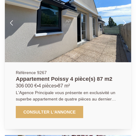
commun de la copropriété vient compléter ce bien.
Stationnement libre a proximité du studio. Idéal pour
investisseur ou premier achat AGENCE PRINCIPALE:
01.30.06.69.69 (Julie GOUMAIN agent commercial
RAC 909399941).
Référence 9267
Appartement Poissy 4 pièce(s) 87 m2
306 000 €
4 pièces
87 m²
L'Agence Principale vous présente en exclusivité un
superbe appartement de quatre pièces au dernier
étage d'une copropriété calme et sécurisée datant de
2007. L'appartement offre un séjour spacieux de plus
CONSULTER L'ANNONCE
de 30m2 avec un accès direct à une terrasse de
15m2, une cuisine indépendante, trois chambres, une
salle de douche avec WC et un WC indépendant ainsi