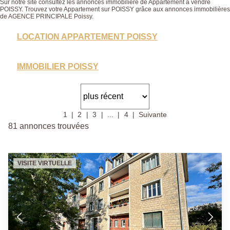
Sur notre site consultez les annonces immobilière de Appartement à vendre
POISSY. Trouvez votre Appartement sur POISSY grâce aux annonces immobilières
de AGENCE PRINCIPALE Poissy.
LOCATION APPARTEMENT POISSY
IMMOBILIER POISSY
1
2
3
...
4
Suivante
81 annonces trouvées
VISITE VIRTUELLE