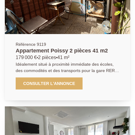
Référence 9119
Appartement Poissy 2 pièces 41 m2
179 000 €
2 pièces
41 m²
Idéalement situé à proximité immédiate des écoles,
des commodités et des transports pour la gare RER
SNCF de Poissy. A deux pas du parc du peuple de
l'herbe. Dans une copropriété récente de 2019, situé
CONSULTER L'ANNONCE
au premier étage, un appartement comprenant une
entrée avec rangements, une cuisine aménagée et
équipée ouverte sur un séjour lumineux donnant
accès à un balcon, une chambre avec rangements,
une salle de bains avec toilettes. Une place de
parking en sous-sol complète ce bien. AGENCE
PRINCIPALE: 01.30.06.69.69 (Collaborateur salarié
J.A)