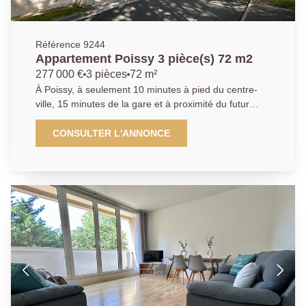
Référence 9244
Appartement Poissy 3 pièce(s) 72 m2
277 000 €
3 pièces
72 m²
À Poissy, à seulement 10 minutes à pied du centre-
ville, 15 minutes de la gare et à proximité du futur
arrêt du Tram 13, des écoles et de la forêt, découvrez
ce bel appartement F3 de 72 m², situé dans une
CONSULTER L'ANNONCE
résidence prisée pour son environnement calme et
arboré. Il se compose d'une entrée avec placard, d'un
séjour lumineux ouvrant sur un balcon d'environ 9 m²,
d'une cuisine équipée avec cellier attenant, d'un
dégagement avec dressing aménagé, de deux
chambres avec rangements, d'une salle de bains ainsi
que de WC séparés. Une cave et une place de
parking viennent compléter ce bien. Les atouts :
Résidence recherchée et verdoyante Balcon de 9 m²
Nombreux espaces de rangement Cave et parking
privatif Proximité des commerces, des transports et
du futur Tram 13 Un appartement fonctionnel,