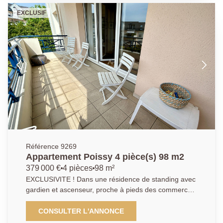
ouvrant sur un séjour lumineux avec balcon au calme,
EXCLUSIF
d'une cuisine américaine aménagée et équipée, d'une
chambre confortable, ainsi que d'une salle de bain et
de WC séparés. Une place de parking en sous-sol
sécurisé complète ce bien. Appartement clé en main,
idéal premier achat ou investissement. AGENCE
PRINCIPALE: 01.30.06.69.69 ( Collaborateur salarié
Y.B)
Référence 9269
Appartement Poissy 4 pièce(s) 98 m2
379 000 €
4 pièces
98 m²
EXCLUSIVITE ! Dans une résidence de standing avec
gardien et ascenseur, proche à pieds des commerces
du Quartier de Noailles, des écoles, de la forêt et du
parc de la Charmille. A environ 15 minutes à pieds de
CONSULTER L'ANNONCE
la gare de Poissy et du centre ville. Arrêts de bus au