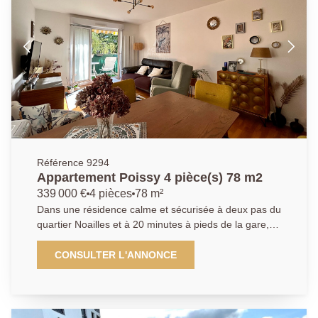
01.30.06.69.69 (collaborateur salarié Y.B.)
Référence 9294
Appartement Poissy 4 pièce(s) 78 m2
339 000 €
4 pièces
78 m²
Dans une résidence calme et sécurisée à deux pas du
quartier Noailles et à 20 minutes à pieds de la gare,
venez visiter cet appartement de type 4 pièces de
79m2 avec une grande entrée, un grand séjour
CONSULTER L'ANNONCE
lumineux donnant sur un balcon, une cuisine
indépendante aménagée et équipée, 3 chambres,
une salle d'eau et toilettes séparés. Un grand box en
sous-sol vient compléter ce bien. AGENCE