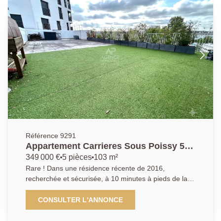
PRINCIPALE: 01.30.06.69.69 (collaborateur salarié
D.H)
Référence 9291
Appartement Carrieres Sous Poissy 5
pièce(s) 103 m2
349 000 €
5 pièces
103 m²
Rare ! Dans une résidence récente de 2016,
recherchée et sécurisée, à 10 minutes à pieds de la
gare RER/SNCF de Poissy et à proximité immédiate
de toutes les commodités. Appartement de type T5 de
CONSULTER L'ANNONCE
103m² en dernier étage avec ascenseur comprenant :
une entrée avec rangements, une cuisine équipée