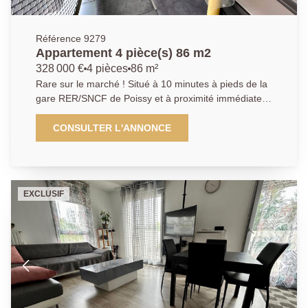
Référence 9279
Appartement 4 pièce(s) 86 m2
328 000 €
4 pièces
86 m²
Rare sur le marché ! Situé à 10 minutes à pieds de la
gare RER/SNCF de Poissy et à proximité immédiate
de toutes les commodités, au sein d'une résidence
récente de 2019, sécurisée avec ascenseur,
CONSULTER L'ANNONCE
Appartement de type T4 de 86m² en parfait état. Il
comprend : une entrée avec rangements, une cuisine
aménagée équipée, un séjour donnant accès au
balcon exposé Sud Ouest sans vis-à-vis, trois
EXCLUSIF
chambres, une salle de bains et des toilettes séparés.
Une place de parking sécurisée en sous-sol. À
découvrir sans tarder ! AGENCE PRINCIPALE:
01.30.06.69.69 (Agent commercial J.L enregistré au
RSAC sous le n° 949 769 426)