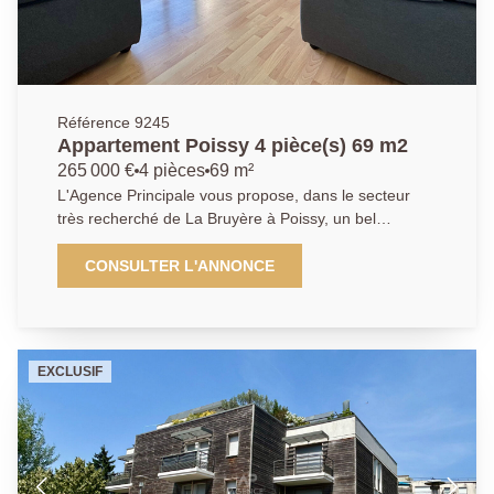
lumineux et idéalement situé, parfait pour une famille,
un couple ou un investissement de qualité. AGENCE
PRINCIPALE: 01.30.06.69.69 (Julie GOUMAIN agent
commercial RSAC 909399941.)
Référence 9245
Appartement Poissy 4 pièce(s) 69 m2
265 000 €
4 pièces
69 m²
L'Agence Principale vous propose, dans le secteur
très recherché de La Bruyère à Poissy, un bel
appartement familial situé au sein d'une résidence
calme, sécurisée et verdoyante, à proximité
CONSULTER L'ANNONCE
immédiate de la forêt de Saint-Germain-en-Laye et du
parc de la Charmille. Proximité directe des
commerces, des écoles et à seulement 15 minutes à
pied de la gare de Poissy (RER A / Ligne J). Ce bien
EXCLUSIF
se compose d'une agréable pièce de vie lumineuse
ouvrant sur un balcon exposé plein Sud, d'une cuisine
indépendante aménagée et équipée, de trois
chambres, d'une salle de bains, de WC séparés ainsi
que d'un placard de rangement. Une cave en sous-sol