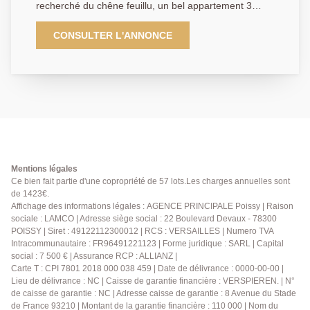
recherché du chêne feuillu, un bel appartement 3
pièces de 69m² situé au 3? et dernier étage d'une une
résidence familiale et sécurisée. Il se compose d'une
CONSULTER L'ANNONCE
entrée avec rangements, d'un séjour convivial ouvrant
sur la cuisine aménagée équipée donnant accès à un
grand balcon orienté sud-est, idéal pour profiter des
beaux jours, d'une chambre lumineuse avec
dégagement et espace buanderie, d'une seconde
chambre avec accès au balcon, d'un dressing, d'une
salle de bains moderne et de toilette séparés. Un box
privatif , une cave ainsi que des places de
stationnement libres dans la résidence complètent ce
Mentions légales
bien. Cet appartement vous offre un cadre de vie
Ce bien fait partie d'une copropriété de 57 lots.Les charges annuelles sont
de 1423€.
paisible et verdoyant, à proximité des commerces et
Affichage des informations légales : AGENCE PRINCIPALE Poissy | Raison
des écoles. A visiter sans attendre !!! AGENCE
sociale : LAMCO | Adresse siège social : 22 Boulevard Devaux - 78300
PRINCIPALE: 01.30.06.69.69 (collaborateur salarié
POISSY | Siret : 49122112300012 | RCS : VERSAILLES | Numero TVA
C.H).
Intracommunautaire : FR96491221123 | Forme juridique : SARL | Capital
social : 7 500 € | Assurance RCP : ALLIANZ |
Carte T : CPI 7801 2018 000 038 459 | Date de délivrance : 0000-00-00 |
Lieu de délivrance : NC | Caisse de garantie financière : VERSPIEREN. | N°
de caisse de garantie : NC | Adresse caisse de garantie : 8 Avenue du Stade
de France 93210 | Montant de la garantie financière : 110 000 | Nom du