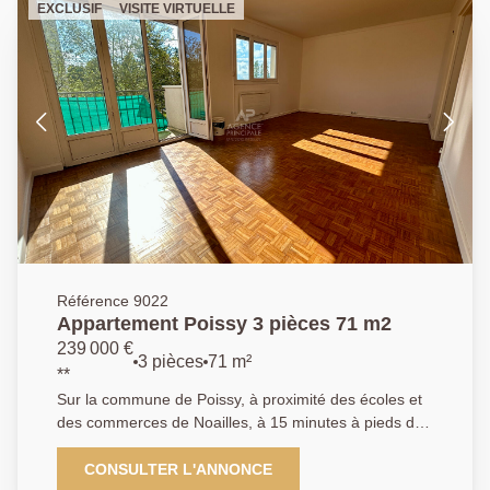
EXCLUSIF
VISITE VIRTUELLE
Référence 9022
Appartement Poissy 3 pièces 71 m2
239 000 €
3 pièces
71 m²
**
Sur la commune de Poissy, à proximité des écoles et
des commerces de Noailles, à 15 minutes à pieds de
la gare de Poissy et à deux pas du futur arrêt de
tramway T13, Dans une petite copropriété, un
CONSULTER L'ANNONCE