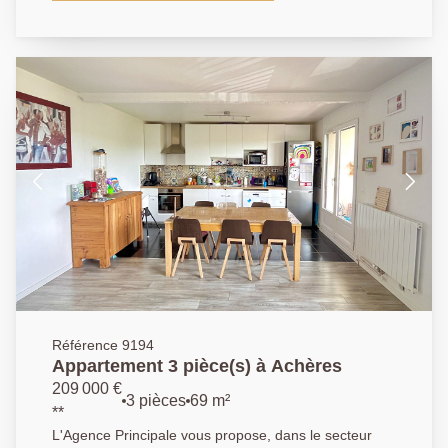
appartement traversant au 3ème et dernier étage,
comprenant une entrée avec rangements, un beau
séjour lumineux, exposé SUD/OUEST, donnant sur un
balcon, une cuisine indépendante aménagée et
équipée. Un dégagement desservant une grande
salle de bains avec espace buanderie, deux belles
chambres avec rangements et des toilettes séparés.
Ce bien est complété par une cave et une place de
parking privative. AGENCE PRINCIPALE:
01.30.06.69.69 (collaborateur salarié J.A.)
Référence 9194
Appartement 3 pièce(s) à Achères
209 000 €
3 pièces
69 m²
**
L'Agence Principale vous propose, dans le secteur