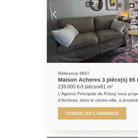
visiter sans attendre !!! AGENCE PRINCIPALE: 01.30.06.69.69
(collaborateur salarié C.H).
Référence 8847
Maison Acheres 3 pièce(s) 65
239 000 €
3 pièces
61 m²
L'Agence Principale de Poissy vous pro
d'Achères, dans le centre-ville, à proximi
commodités et à 15 minutes à pied de la gare, une bell
atypique, au calme sur trois niveaux, of
CONSULTER L'ANNONCE
cuisine ouverte sur un séjour lumineux. Au premier étage, une pièce
actuellement utilisée comme salon ainsi 
WC et au dernier étage, une chambre et 