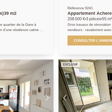
Référence 9241
(s)39 m2
Appartement Acheres
208 000 €
3 pièces
55 m²
e quartier de la Gare à
Gros travaux de rénovation 
in d'une résidence calme et
vendeurs : ravalement avec i
 à seulement 4 minutes à
changement de la chaudière
 au 1er étage
Proche de la forêt de Saint-
CONSULTER L'ANNO
pose d'une entrée, d'un
dans une résidence familial
-Ouest, d'une cuisine
absolu, à 3 minutes à pieds d
hambre avec rangements,
gare RER/SNCF de Achères,
e parking
appartement totalement rén
EXCLUSIF
rangements, séjour lumineu
.)
équipée, deux chambres ave
de douche attenante, une s
toilettes. Une cave complète
box avec place de parking en enfilade. Avec les
DPE de la résidence devrait évoluer en 
01.30.06.69.69 (collaborateu