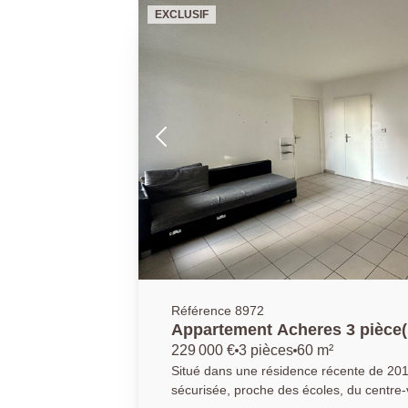
aménagé en petite chambre. Cette maison possède également un
EXCLUSIF
sous-sol faisant office de chambre avec dress
PRINCIPALE: 01.30.06.69.69 (collaborate
Référence 8972
Appartement Acheres 3 pièce(
229 000 €
3 pièces
60 m²
Situé dans une résidence récente de 20
sécurisée, proche des écoles, du centre-v