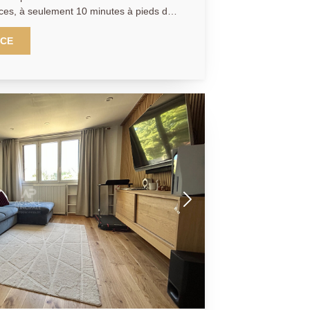
es, à seulement 10 minutes à pieds de
nte un
enant, un séjour baigné de lumière avec
NCE
isine à aménager, une salle de bain
mbres dont une avec placard intégré.
térieur en jouissance viennent compléter