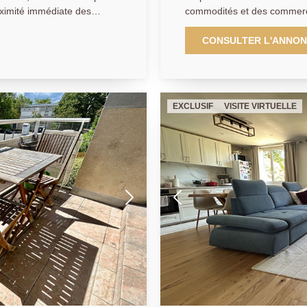
ximité immédiate des
commodités et des commerc
opose ce bel Appartement
la gare RER/SNCF d'Achères, L'Agence Principale vous prése
 résidence récente et
appartement 3 pièces compr
CONSULTER L'ANNO
une accès au balcon, une cu
rrasse de 23.34m², deux
avec WC et deux belles cha
e parking
Une cave ainsi qu'un box ex
ce bien. AGENCE PRINCIPALE 01.30.06.69.69 ( Collaborateur
EXCLUSIF
VISITE VIRTUELLE
ur salarié C.H).
salarié Y.B )