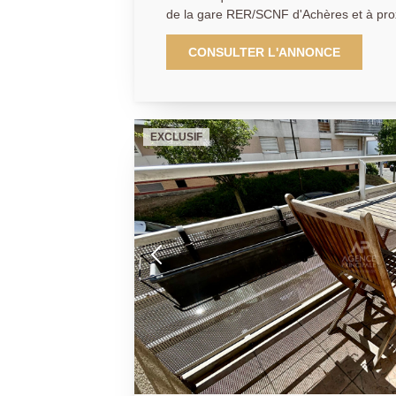
de la gare RER/SCNF d'Achères et à pro
commerces, l'Agence Principale vous pr
de type T3 de 61m² situé en étage d'une
CONSULTER L'ANNONCE
sécurisée. Il se compose d'une entrée, une cuisine ouverte sur un
séjour lumineux donnant accès à une te
chambres, une salle d'eau et des WC séparés. 2 places d
en sous-sol complète ce bien. À découvrir sans tarder ! AGENCE
EXCLUSIF
PRINCIPALE: 01.30.06.69.69 (collaborate