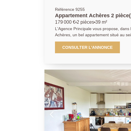
Référence 9255
Appartement Achères 2 pièce
179 000 €
2 pièces
39 m²
L'Agence Principale vous propose, dans l
Achères, un bel appartement situé au se
sécurisée, à proximité des commerces et
pied de la gare d'Achères Ville (RER A / Ligne L). Situé
CONSULTER L'ANNONCE
avec ascenseur, cet appartement se com
séjour donnant sur un balcon exposé Sud
ouverte, aménagée et équipée, d'une c
d'une salle de bains ainsi que de WC séparés. Une place d
en sous-sol complète ce bien. AGENCE PRINCIPALE :
01.30.06.69.69 (collaborateur salarié F.B