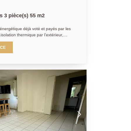
 3 pièce(s) 55 m2
énergétique déjà voté et payés par les
solation thermique par l'extérieur,
, VMC et remplacement des volets.
germain en Laye et Maisons-Laffitte,
NCE
e verdoyante avec gardien, au calme
u centre ville et arrêt de bus pour la
 écoles et commodités. Un magnifique
ové comprenant : une entrée avec
x avec cuisine ouverte aménagée
c dressings dont une suite avec sa salle
alle de douche avec espace buanderie et
 ce bien. Possibilité d'acquérir en sus un
 travaux à venir le
C ! AGENCE PRINCIPALE:
r salarié J.A)