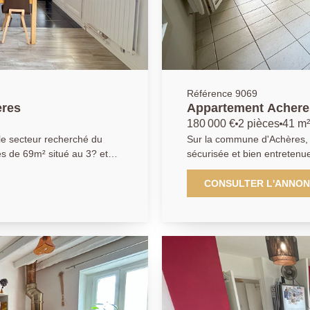
Référence 9069
chères
Appartement Acheres
180 000 €
2 pièces
41 m²
le secteur recherché du
Sur la commune d'Achères, 
es de 69m² situé au 3? et
sécurisée et bien entretenu
t sécurisée. Il se
L'AGENCE PRINCIPALE vous
'un séjour convivial
de 41m². Il se compose de l
CONSULTER L'ANNO
cuisine équipée, un séjour d
er des beaux jours, d'une
de 75m², une chambre, une salle
espace buanderie, d'une
de parking en sous-sol complète ce bien. 
'un dressing, d'une salle
attendre ! AGENCE PRINCIPALE: 01.30.06.69.69 (Agent commercial
J.L enregistré au RSAC sou
bres dans la résidence
mmerces et des écoles. A