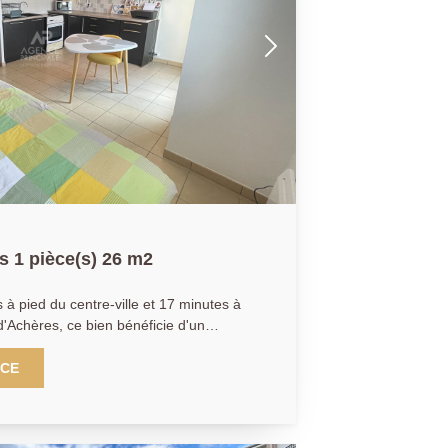
 1 pièce(s) 26 m2
'Achères, ce bien bénéficie d'un
mité immédiate des commerces et
NCE
ale vous propose en exclusivité ce studio
tement agencé. Il se compose
ts, d'une pièce principale lumineuse