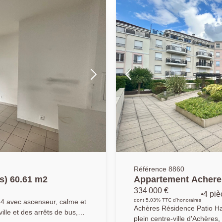
avec cuisine aménagée et éq
ing. AGENCE
donnant accès à un agréable
ur salarié Y.B)
Nombreux rangements. Une place de parking en sous-sol complète
ce bien. À découvrir sans tarder ! AGENCE PRINCIPALE:
07.60.40.48.21 (collaborateu
Référence 8860
s) 60.61 m2
Appartement Acheres
334 000 €
4 piè
dont 5.03% TTC d'honoraires
14 avec ascenseur, calme et
Achères Résidence Patio Harmonie | Cen
ille et des arrêts de bus,
plein centre-ville d'Achères