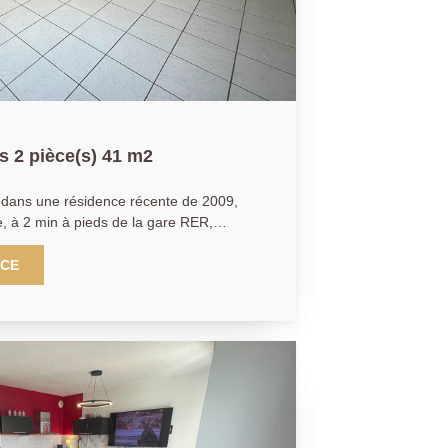
 2 pièce(s) 41 m2
dans une résidence récente de 2009,
e, à 2 min à pieds de la gare RER,
 propose cet appartement de type T2
a façon suivante avec : une entrée, une
NCE
onnant accès à la terrasse et au jardin
 de bains et wc séparé. Une place
A découvrir sans plus
s le n° 949 769 426)