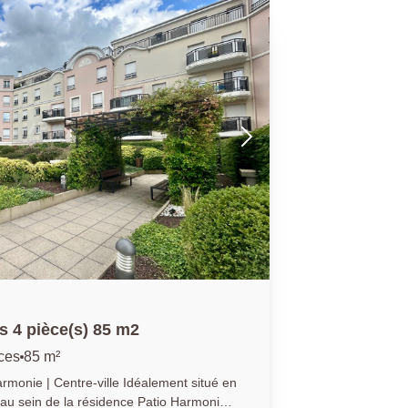
uipée ainsi qu'un espace nuit, le tout
 balcon, une salle de bains avec wc.
r salarié Cloé)
 4 pièce(s) 85 m2
ces
85 m²
tre-ville Idéalement situé en
, au sein de la résidence Patio Harmonie,