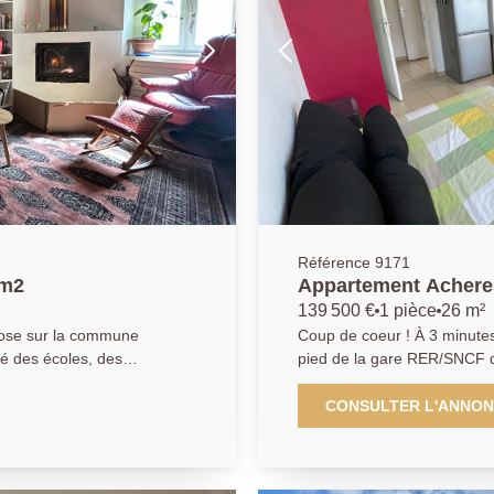
Référence 9171
 m2
Appartement Acheres
139 500 €
1 pièce
26 m²
pose sur la commune
Coup de coeur ! À 3 minutes à pied du centre-ville et 17 minutes à
té des écoles, des
pied de la gare RER/SNCF d
e maison
emplacement idéal, à proxi
frant au rez-de-chaussée une
commodités. Au sein d'une résidence récente, sécurisée avec
CONSULTER L'ANNO
ascenseur, l'Agence Princip
qu'une salle de bains avec
de 26,33 m² situé en étage, parfai
un bureau aujourd'hui
d'une entrée avec rangemen