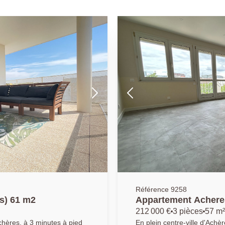
Référence 9258
s) 61 m2
Appartement Acheres
212 000 €
3 pièces
57 m²
chères, à 3 minutes à pied
En plein centre-ville d'Achè