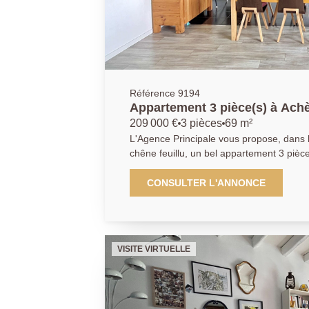
Référence 9194
Appartement 3 pièce(s) à A
209 000 €
3 pièces
69 m²
L'Agence Principale vous propose, dans 
chêne feuillu, un bel appartement 3 pièc
dernier étage d'une une résidence familiale e
compose d'une entrée avec rangements, d
CONSULTER L'ANNONCE
ouvrant sur la cuisine aménagée équipée donnant accès à un grand
balcon orienté sud-est, idéal pour profit
chambre lumineuse avec dégagement et 
seconde chambre avec accès au balcon, d
VISITE VIRTUELLE
de bains moderne et de toilette séparés. Un box privatif , une cave
ainsi que des places de stationnement li
complètent ce bien. Cet appartement vous offre un cadre de vie
paisible et verdoyant, à proximité des co