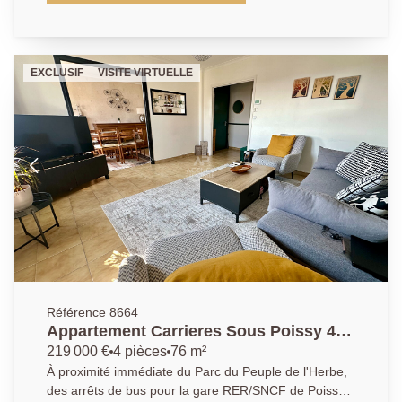
entrée, d'une cuisine aménagée équipée ouverte sur
le séjour, donnant accès à une terrasse exposé Sud
Est, 3 chambres avec rangements dont une avec
dressing, une salle de bain et des toilettes séparés.
EXCLUSIF
VISITE VIRTUELLE
Une place de parking en sous sol complète ce bien.
Bail vide de 3 ans, loué 1200€ charges comprises
AGENCE PRINCIPALE: 01.30.06.69.69 (collaborateur
salarié J.A.)
Référence 8664
Appartement Carrieres Sous Poissy 4
pièce(s)
219 000 €
4 pièces
76 m²
À proximité immédiate du Parc du Peuple de l'Herbe,
des arrêts de bus pour la gare RER/SNCF de Poissy