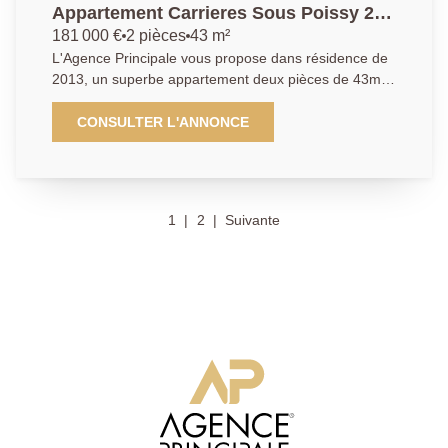
Appartement Carrieres Sous Poissy 2
pièce(s) 44 m2
181 000 €
2 pièces
43 m²
L'Agence Principale vous propose dans résidence de
2013, un superbe appartement deux pièces de 43m²
offrant une pièce à vivre donnant sur une belle
terrasse, une cuisine américaine aménagée et
CONSULTER L'ANNONCE
équipée, une chambre, une salle d'eau avec WC. Une
place de parking en sous-sol sécurisé vient compléter
ce bien. AGENCE PRINCIPALE: 01.30.06.69.69
(collaborateur salarié Y.B)
1
2
Suivante