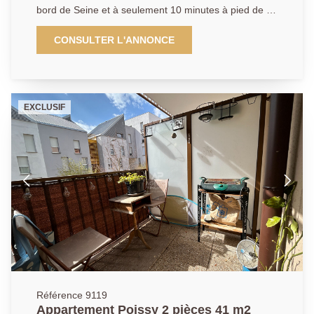
bord de Seine et à seulement 10 minutes à pied de la
gare de Poissy, à proximité immédiate des
commerces, l'AGENCE PRINCIPALE, vous propose
CONSULTER L'ANNONCE
en exclusivité un bel appartement de 55.72m2 en rez-
de-chaussée offrant une entrée, un séjour lumineux
avec une grande terrasse, une cuisine aménagée et
équipée, 2 chambres, une salle de bains et un wc
EXCLUSIF
indépendant. Ce bien dispose d'une place de parking
au sous-sol AGENCE PRINCIPALE: 01.30.06.69.69
(collaborateur salarié D.H)
Référence 9119
Appartement Poissy 2 pièces 41 m2