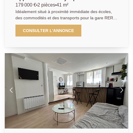
179 000 €
2 pièces
41 m²
Idéalement situé à proximité immédiate des écoles,
des commodités et des transports pour la gare RER
SNCF de Poissy. A deux pas du parc du peuple de
l'herbe. Dans une copropriété récente de 2019, situé
CONSULTER L'ANNONCE
au premier étage, un appartement comprenant une
entrée avec rangements, une cuisine aménagée et
équipée ouverte sur un séjour lumineux donnant
accès à un balcon, une chambre avec rangements,
une salle de bains avec toilettes. Une place de
parking en sous-sol complète ce bien. AGENCE
PRINCIPALE: 01.30.06.69.69 (Collaborateur salarié
J.A)