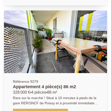
un balcon, une cuisine ouverte aménagée et équipée,
2 chambres, une salle de bains et wc indépendant. Ce
bien dispose d'une place de parking au sous-sol.
AGENCE PRINCIPALE: 01.30.06.69.69 (collaborateur
salarié D.H)
Référence 9279
Appartement 4 pièce(s) 86 m2
328 000 €
4 pièces
86 m²
Rare sur le marché ! Situé à 10 minutes à pieds de la
gare RER/SNCF de Poissy et à proximité immédiate
de toutes les commodités, au sein d'une résidence