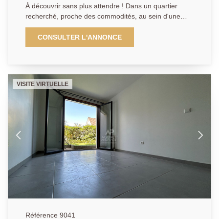
À découvrir sans plus attendre ! Dans un quartier
recherché, proche des commodités, au sein d'une
petite copropriété sécurisée et à faibles charges.
Superbe Studio de 31m² en parfait état qui comprend
CONSULTER L'ANNONCE
: une entrée, une cuisine aménagée équipée, une
grande pièce de vie, une salle de bains avec wc. Une
place de parking sécurisée complète ce bien.
AGENCE PRINCIPALE: 01.30.06.69.69 (Agent
VISITE VIRTUELLE
commercial J.L enregistré au RSAC sous le n° 949
769 426)
Référence 9041