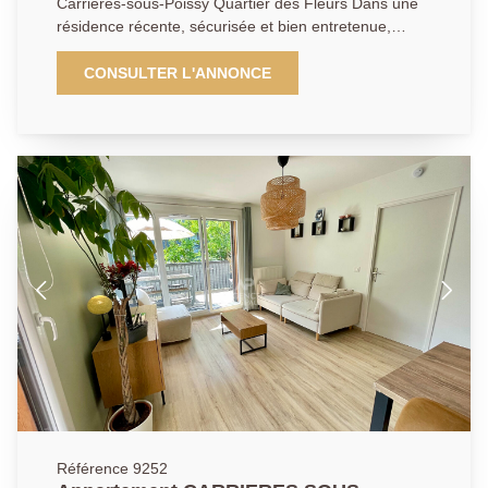
Carrières-sous-Poissy Quartier des Fleurs Dans une
résidence récente, sécurisée et bien entretenue,
idéalement située à 20 minutes à pied de la gare RER
de Poissy (ou 7 minutes en bus), à proximité
CONSULTER L'ANNONCE
immédiate des écoles et commerces. Découvrez cet
appartement 2 pièces de 46 m² qui se compose d'une
entrée ouvrant sur un séjour lumineux avec balcon,
d'une cuisine américaine aménagée et équipée, d'une
chambre confortable, ainsi que d'une salle de bain et
de WC séparés. Une place de parking en sous-sol
complète ce bien. Idéal premier achat ou
investissement. AGENCE PRINCIPALE:
01.30.06.69.69 (Collaborateur salarié Y.B)
Référence 9252