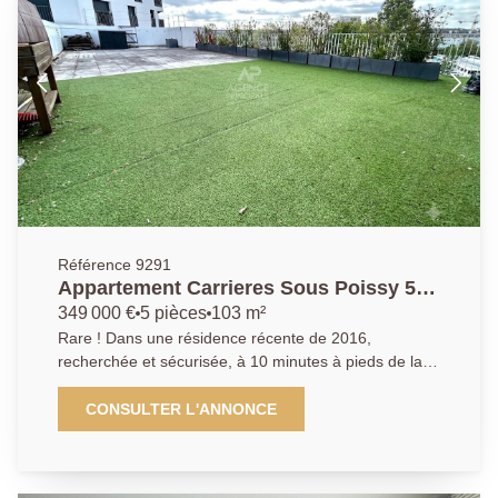
Référence 9291
Appartement Carrieres Sous Poissy 5
pièce(s) 103 m2
349 000 €
5 pièces
103 m²
Rare ! Dans une résidence récente de 2016,
recherchée et sécurisée, à 10 minutes à pieds de la
gare RER/SNCF de Poissy et à proximité immédiate
de toutes les commodités. Appartement de type T5 de
CONSULTER L'ANNONCE
103m² en dernier étage avec ascenseur comprenant :
une entrée avec rangements, une cuisine équipée
ouverte sur le séjour qui donne à une terrasse de