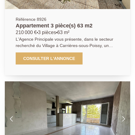
Référence 8926
Appartement 3 pièce(s) 63 m2
210 000 €
3 pièces
63 m²
L'Agence Principale vous présente, dans le secteur
recherché du Village à Carrières-sous-Poissy, un
appartement situé au sein d'une petite copropriété
verdoyante, calme et sécurisée, à seulement 15 min à
CONSULTER L'ANNONCE
pieds de la gare de Poissy (RER A / Ligne J). Situé en
rez-de-chaussée surélevé, cet appartement
traversant se compose d'une entrée avec
rangements, d'une cuisine ouverte aménagée et
équipée, d'un spacieux séjour lumineux donnant
accès à une terrasse exposée sud-est, de deux
chambres dont une ouvrant sur une seconde grande
terrasse orientée ouest, d'une salle de bains, de WC
séparés ainsi que d'un dégagement avec placard.
Une cave et une place de parking en sous-sol
complètent ce bien. AGENCE PRINCIPALE 01 30 06
69 69 (Collaborateur salarié FB)