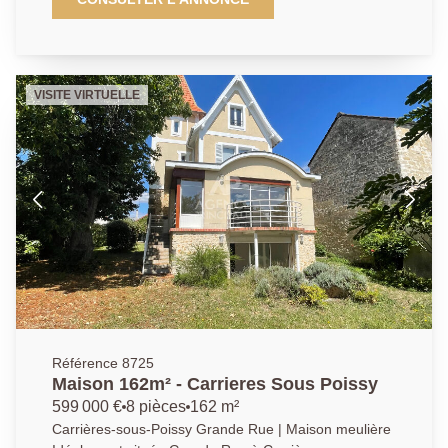
chaussée un séjour lumineux de 35m2 avec accès
direct au jardin, une cuisine américaine aménagée et
équipée, une chambre ainsi qu'une salle de bain avec
WC. Au premier étage vous y trouverez un espace
VISITE VIRTUELLE
palier, deux chambres lumineuses ainsi qu'une salle
de douche avec WC. Avec un accès direct à la Seine
cette maison offre un cadre de vie calme et verdoyant
! AGENCE PRINCIPALE: 01.30.06.69.69
(collaborateur salarié Y.B)
Référence 8725
Maison 162m² - Carrieres Sous Poissy
599 000 €
8 pièces
162 m²
Carrières-sous-Poissy Grande Rue | Maison meulière