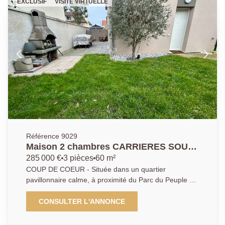
EXCLUSIF
VISITE VIRTUELLE
01.30.06.69.69 (collaborateur salarié Y.B)
Référence 9029
Maison 2 chambres CARRIERES SOUS
POISSY
285 000 €
3 pièces
60 m²
COUP DE COEUR - Située dans un quartier
pavillonnaire calme, à proximité du Parc du Peuple de
l'Herbe, des écoles et d'un arrêt de bus pour la gare
RER/SNCF de Poissy. Une maison récente composée
CONSULTER L'ANNONCE
au rez-de-chaussée d'une cuisine aménagée équipée
ouverte sur un séjour-salle à manger donnant accès à