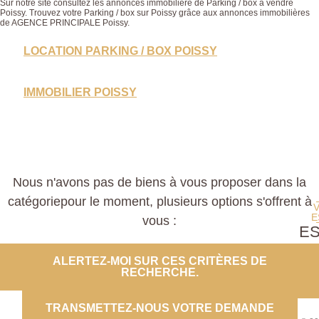
Sur notre site consultez les annonces immobilière de Parking / box à vendre
Poissy. Trouvez votre Parking / box sur Poissy grâce aux annonces immobilières
de AGENCE PRINCIPALE Poissy.
LOCATION PARKING / BOX POISSY
IMMOBILIER POISSY
Nous n'avons pas de biens à vous proposer dans la
catégoriepour le moment, plusieurs options s'offrent à
E
vous :
E
PROP
ALERTEZ-MOI SUR CES CRITÈRES DE
RECHERCHE.
CO
TRANSMETTEZ-NOUS VOTRE DEMANDE