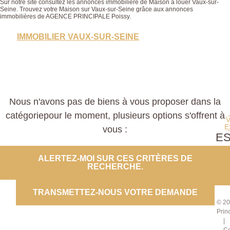
Sur notre site consultez les annonces immobilière de Maison à louer Vaux-sur-
Seine. Trouvez votre Maison sur Vaux-sur-Seine grâce aux annonces
immobilières de AGENCE PRINCIPALE Poissy.
IMMOBILIER VAUX-SUR-SEINE
Nous n'avons pas de biens à vous proposer dans la
catégoriepour le moment, plusieurs options s'offrent à
E
vous :
E
PROP
ALERTEZ-MOI SUR CES CRITÈRES DE
RECHERCHE.
CO
TRANSMETTEZ-NOUS VOTRE DEMANDE
© 20
Prin