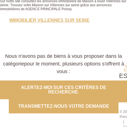
Sur notre site consultez les annonces immobilière de Maison à louer Villennes sur
seine. Trouvez votre Maison sur Villennes sur seine grâce aux annonces
immobilières de AGENCE PRINCIPALE Poissy.
IMMOBILIER VILLENNES SUR SEINE
Nous n'avons pas de biens à vous proposer dans la
catégoriepour le moment, plusieurs options s'offrent à
E
vous :
E
PROP
ALERTEZ-MOI SUR CES CRITÈRES DE
RECHERCHE.
CO
TRANSMETTEZ-NOUS VOTRE DEMANDE
© 20
Prin