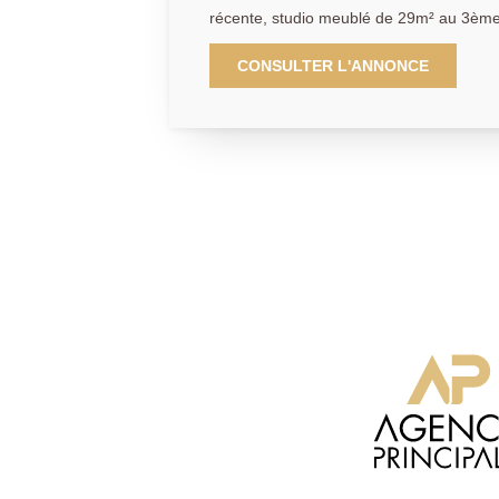
récente, studio meublé de 29m² au 3èm
offrant : entrée, pièce principale avec coi
wc. Une de parking en sous sol complète ce bien.
CONSULTER L'ANNONCE
19/08/2026 Loyer : 800.00€ dont 95.00€ de provisions pour charges
locatives (comprenant eau froide et chau
parties communes). Dépôt de garantie 
: 380.00€ (visites, étude du dossier, rédac
lieux). AGENCE PRINCIPALE : 01.30.06.