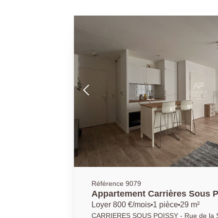
Référence 9079
Appartement Carrières Sous P
meublé 29.24 m2
Loyer 800 €/mois
1 pièce
29 m²
CARRIERES SOUS POISSY - Rue de la Sé