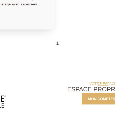
e étage avec ascenseur
n cuisine, salle d'eau avec
 Disponible
de, chauffage et entretien
1410.00€ Honoraires Agence
tion du bail et état des
69.69
1
VOTRE ESPAC
ESPACE PROPR
MON COMPTE